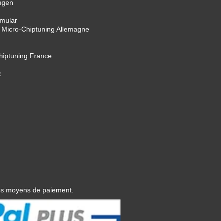
ngen
rmular
 Micro-Chiptuning Allemagne
Chiptuning France
z
es moyens de paiement.