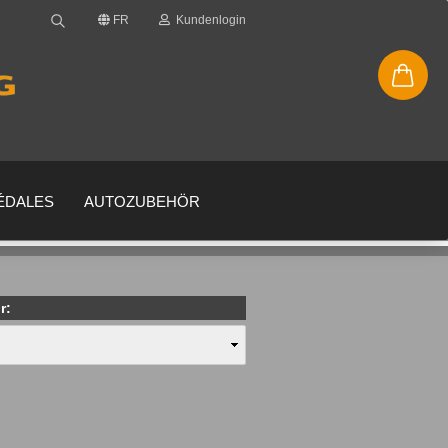
FR
Kundenlogin
PÉDALES
AUTOZUBEHÖR
r:
uveau compte
 oublié?