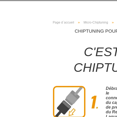
»
»
Page d`accueil
Micro-Chiptuning
CHIPTUNING POUR
C'ES
CHIPT
Débr
le
conn
du ca
de pr
du Re
Lagun