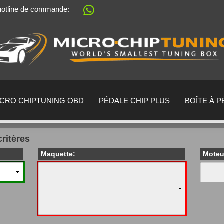
 hotline de commande:
Sprache auswählen
Lieferland
ICRO CHIPTUNING OBD
PÉDALE CHIP PLUS
BOÎTE À 
critères
Maquette:
Moteu
Créer un no
Mot de passe