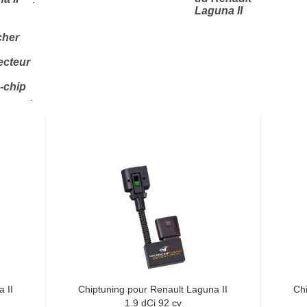
Laguna II
cher
ecteur
-chip
.
 II
Chiptuning pour Renault Laguna II
Chi
1.9 dCi 92 cv