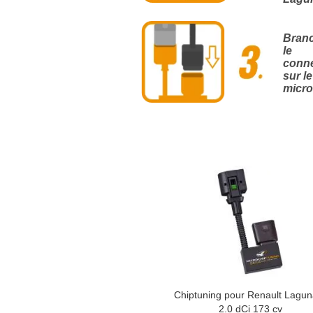
Bran
le
conn
sur le
micro
Chiptuning pour Renault Laguna
2.0 dCi 173 cv