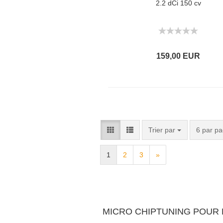
2.2 dCi 150 cv
159,00 EUR
Trier par
6 par p
1
2
3
»
MICRO CHIPTUNING POUR 