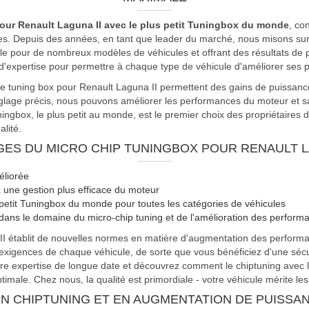
our Renault Laguna II avec le plus petit Tuningbox du monde
, co
es. Depuis des années, en tant que leader du marché, nous misons sur
le pour de nombreux modèles de véhicules et offrant des résultats de p
d'expertise pour permettre à chaque type de véhicule d'améliorer ses
 de tuning box pour Renault Laguna II permettent des gains de puissan
églage précis, nous pouvons améliorer les performances du moteur et sa 
gbox, le plus petit au monde, est le premier choix des propriétaires 
lité.
ES DU MICRO CHIP TUNINGBOX POUR RENAULT L
éliorée
une gestion plus efficace du moteur
 petit Tuningbox du monde pour toutes les catégories de véhicules
dans le domaine du micro-chip tuning et de l'amélioration des perform
II établit de nouvelles normes en matière d'augmentation des perform
exigences de chaque véhicule, de sorte que vous bénéficiez d'une sécu
re expertise de longue date et découvrez comment le chiptuning avec l
imale. Chez nous, la qualité est primordiale - votre véhicule mérite les
N CHIPTUNING ET EN AUGMENTATION DE PUISSAN