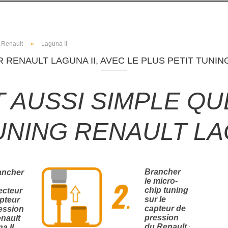
»
Renault
Laguna II
 RENAULT LAGUNA II, AVEC LE PLUS PETIT TUNIN
T AUSSI SIMPLE QUE
UNING RENAULT LAG
Brancher
ancher
le micro-
chip tuning
ecteur
sur le
pteur
capteur de
ession
pression
nault
.
du Renault
a II
.