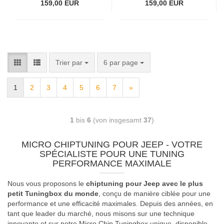
159,00 EUR
159,00 EUR
Trier par
6 par page
1
2
3
4
5
6
7
»
1
bis
6
(von insgesamt
37
)
MICRO CHIPTUNING POUR JEEP - VOTRE
SPÉCIALISTE POUR UNE TUNING
PERFORMANCE MAXIMALE
Nous vous proposons le
chiptuning pour Jeep avec le plus
petit Tuningbox du monde
, conçu de manière ciblée pour une
performance et une efficacité maximales. Depuis des années, en
tant que leader du marché, nous misons sur une technique
innovante et sur notre Micro Chip Tuningbox unique, disponible