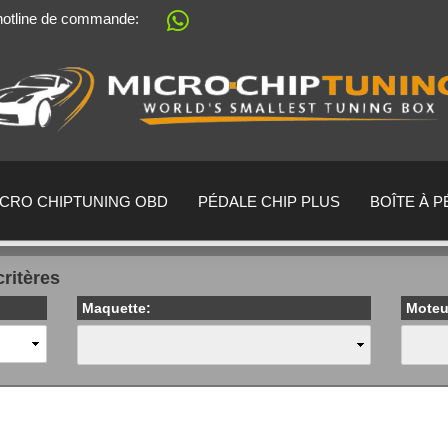
 hotline de commande:
Sprache auswählen
Lieferland
ICRO CHIPTUNING OBD
PÉDALE CHIP PLUS
BOÎTE À 
critères
Maquette:
Moteu
Créer un no
Mot de passe