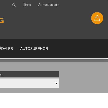
FR
Kundenlogin
PÉDALES
AUTOZUBEHÖR
r:
uveau compte
 oublié?