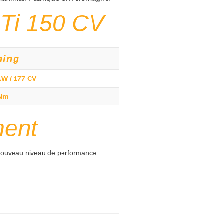
Ti 150 CV
ning
kW / 177 CV
 Nm
ment
ouveau niveau de performance.