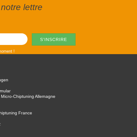
notre lettre
 moment !
ngen
rmular
 Micro-Chiptuning Allemagne
Chiptuning France
z