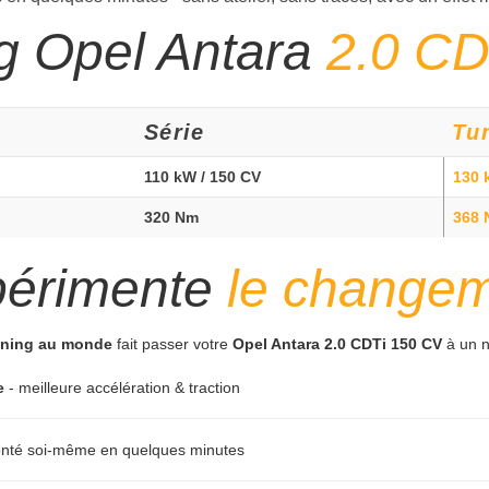
g Opel Antara
2.0 CD
Série
Tu
110 kW / 150 CV
130 
320 Nm
368
périmente
le change
tuning au monde
fait passer votre
Opel Antara 2.0 CDTi 150 CV
à un n
e
- meilleure accélération & traction
monté soi-même en quelques minutes