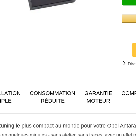
Dire
LLATION
CONSOMMATION
GARANTIE
COM
MPLE
RÉDUITE
MOTEUR
iptuning le plus compact au monde pour votre Opel Antar
n quelques minutes - sans atelier, sans traces, avec un effet