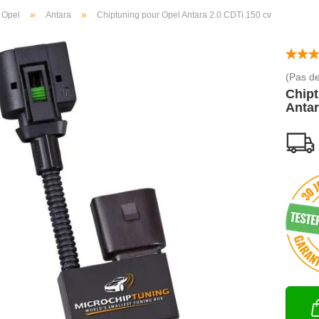
»
»
Opel
Antara
Chiptuning pour Opel Antara 2.0 CDTi 150 cv
(Pas de
Chipt
Antar