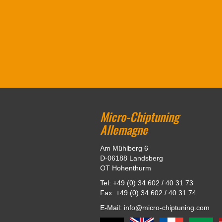
Micro-Chiptuning
Allemagne
Am Mühlberg 6
D-06188 Landsberg
OT Hohenthurm
Tel: +49 (0) 34 602 / 40 31 73
Fax: +49 (0) 34 602 / 40 31 74
E-Mail: info@micro-chiptuning.com