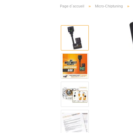
»
»
Page d`accueil
Micro-Chiptuning