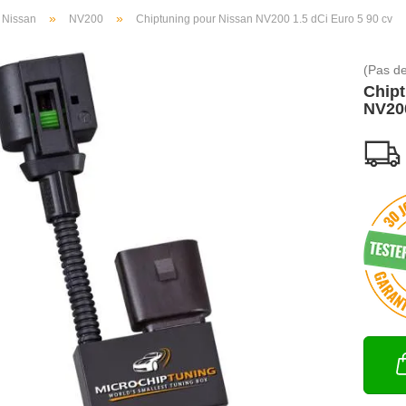
»
»
Nissan
NV200
Chiptuning pour Nissan NV200 1.5 dCi Euro 5 90 cv
(Pas de
Chipt
NV200