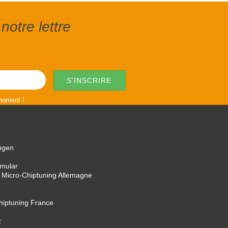
notre lettre
 moment !
ngen
rmular
 Micro-Chiptuning Allemagne
Chiptuning France
z