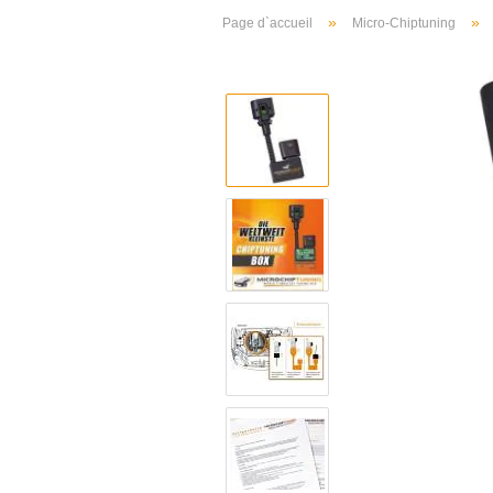
»
»
Page d`accueil
Micro-Chiptuning