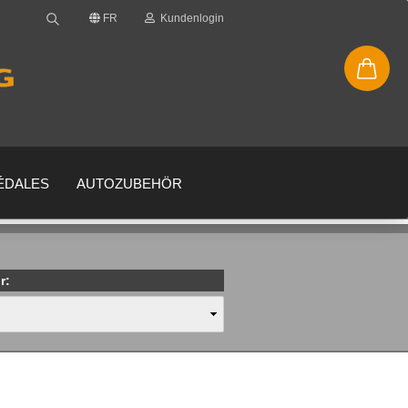
FR
Kundenlogin
PÉDALES
AUTOZUBEHÖR
r:
uveau compte
 oublié?