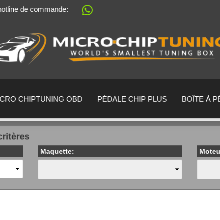
 hotline de commande:
Sprache auswählen
Lieferland
ICRO CHIPTUNING OBD
PÉDALE CHIP PLUS
BOÎTE À 
critères
Maquette:
Moteu
Créer un no
Mot de passe