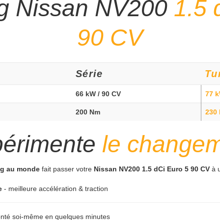
ng Nissan NV200
1.5 
90 CV
Série
Tu
66 kW / 90 CV
77 k
200 Nm
230
périmente
le change
ing au monde
fait passer votre
Nissan NV200 1.5 dCi Euro 5 90 CV
à u
e
- meilleure accélération & traction
monté soi-même en quelques minutes