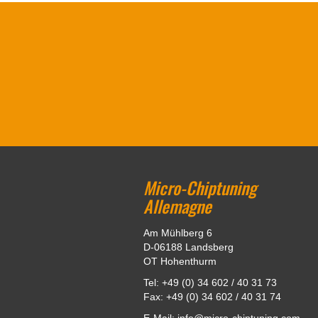
Micro-Chiptuning
Allemagne
Am Mühlberg 6
D-06188 Landsberg
OT Hohenthurm
Tel: +49 (0) 34 602 / 40 31 73
Fax: +49 (0) 34 602 / 40 31 74
E-Mail: info@micro-chiptuning.com