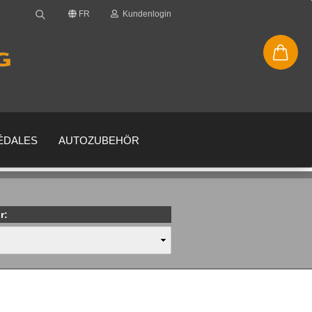
FR
Kundenlogin
PÉDALES
AUTOZUBEHÖR
r:
uveau compte
 oublié?