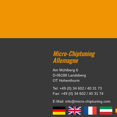
Micro-Chiptuning
Allemagne
Am Mühlberg 6
D-06188 Landsberg
OT Hohenthurm
Tel: +49 (0) 34 602 / 40 31 73
Fax: +49 (0) 34 602 / 40 31 74
E-Mail: info@micro-chiptuning.com