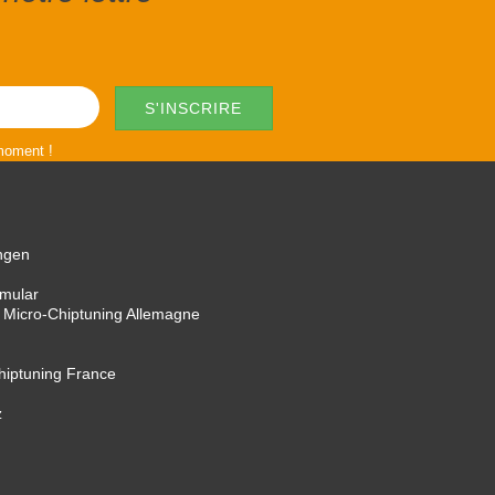
 moment !
ngen
rmular
 Micro-Chiptuning Allemagne
Chiptuning France
z