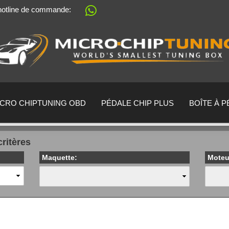
 hotline de commande:
Sprache auswählen
Lieferland
ICRO CHIPTUNING OBD
PÉDALE CHIP PLUS
BOÎTE À 
critères
Maquette:
Moteu
Créer un no
Mot de passe