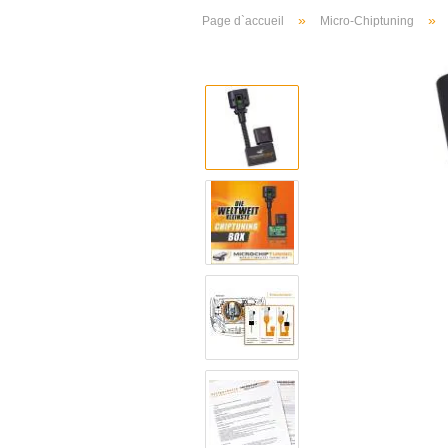
»
»
Page d`accueil
Micro-Chiptuning