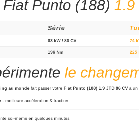
 Fiat Punto (188)
1.9
Série
Tu
63 kW / 86 CV
74 k
196 Nm
225
périmente
le change
uning au monde
fait passer votre
Fiat Punto (188) 1.9 JTD 86 CV
à un 
e
- meilleure accélération & traction
monté soi-même en quelques minutes