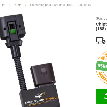
»
»
Fiat
Punto
Chiptuning pour Fiat Punto (188) 1.9 JTD 86 cv
(Pas de
Chipt
(188)