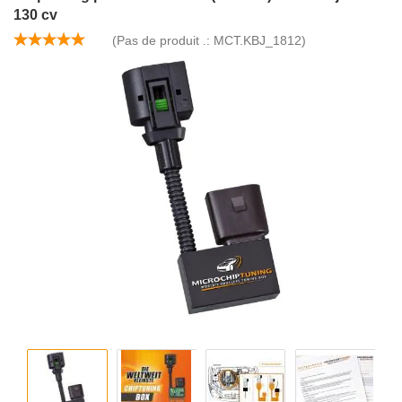
130 cv
(Pas de produit .:
MCT.KBJ_1812
)