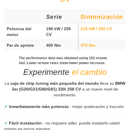
Serie
Sintonización
Potencia del
190 kW / 258
215 kW / 292 CV
motor
CV
Par de apriete
400 Nm
475 Nm
The performance data was obtained using 102 octane
fuel. Lower octane rates show lower power increase.
Experimente
el cambio
La
caja de chip tuning más pequeña del mundo
lleva su
BMW
3er (G20/G21/G80/G81) 330i 258 CV
a un nuevo nivel de
rendimiento.
✔
Inmediatamente más potencia
- mejor aceleración y tracción
✔
Fácil instalación
- no requiere taller, puede instalarlo usted
mismo en pocos minutos