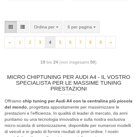
Ordina per
6 per pagina
«
1
2
3
4
5
6
7
8
9
»
19
bis
24
(von insgesamt
50
)
MICRO CHIPTUNING PER AUDI A4 - IL VOSTRO
SPECIALISTA PER LE MASSIME TUNING
PRESTAZIONI
Offriamo
chip tuning per Audi A4 con la centralina più piccola
del mondo
, progettata appositamente per massimizzare le
prestazioni e l'efficienza. In qualità di leader di mercato, da anni
puntiamo su una tecnologia innovativa e sulla nostra esclusiva
micro-scatola di sintonizzazione, disponibile per numerosi modelli
di veicoli e in grado di fornire risultati di prim'ordine. I nostri