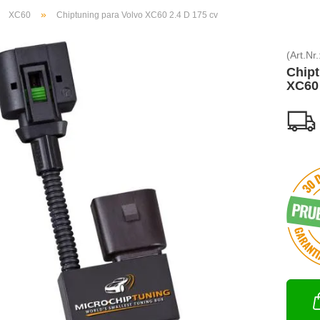
»
»
XC60
Chiptuning para Volvo XC60 2.4 D 175 cv
(Art.Nr.
Chipt
XC60 