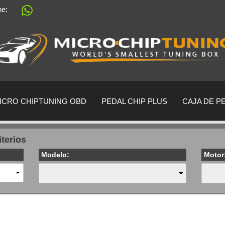
ine:
Sprache auswählen
Lieferland
ICRO CHIPTUNING OBD
PEDAL CHIP PLUS
CAJA DE P
iterios
Modelo:
Motor
crear una cu
¿Ha olvidado