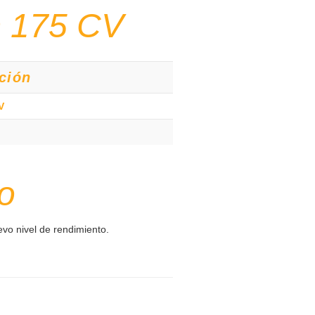
D 175 CV
ción
V
o
vo nivel de rendimiento.