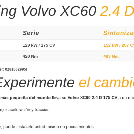
ing Volvo XC60
2.4 
Serie
Sintoniza
129 kW / 175 CV
152 kW / 207 C
420 Nm
483 Nm
ber: 0281002995!
Experimente
el cambi
g más pequeña del mundo
lleva su
Volvo XC60 2.4 D 175 CV
a un nue
ejor aceleración y tracción
er, puede instalarlo usted mismo en pocos minutos