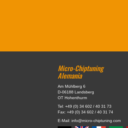
Micro-Chiptuning
Alemania
Am Mühlberg 6
D-06188 Landsberg
OT Hohenthurm
Tel: +49 (0) 34 602 / 40 31 73
Fax: +49 (0) 34 602 / 40 31 74
E-Mail: info@micro-chiptuning.com