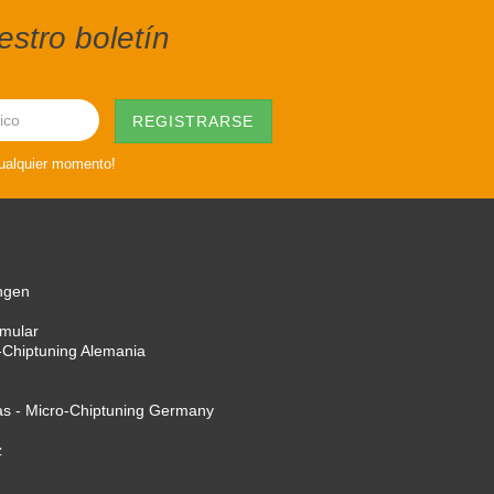
stro boletín
cualquier momento!
ngen
rmular
-Chiptuning Alemania
as - Micro-Chiptuning Germany
z