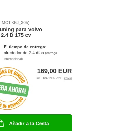
:
MCT.KBJ_305
)
uning para Volvo
2.4 D 175 cv
El tiempo de entrega:
alrededor de 2-4 días
(entrega
internacional)
169,00 EUR
incl. IVA 19%. excl.
envío
Añadir a la Cesta