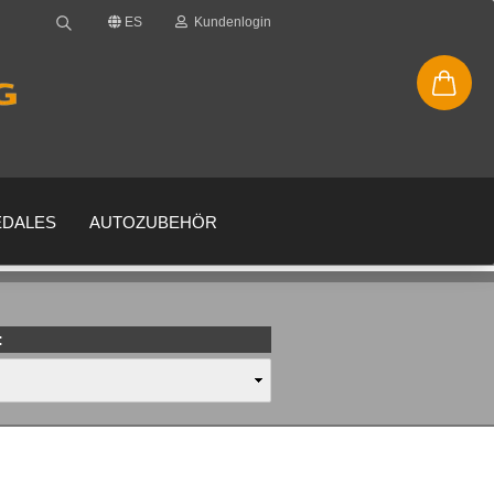
ES
Kundenlogin
EDALES
AUTOZUBEHÖR
:
enta
 su contraseña?