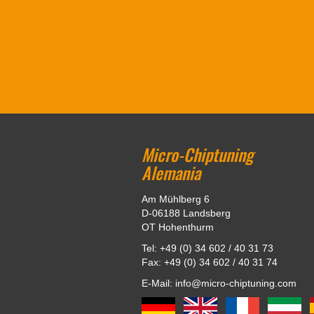
Micro-Chiptuning
Alemania
Am Mühlberg 6
D-06188 Landsberg
OT Hohenthurm
Tel: +49 (0) 34 602 / 40 31 73
Fax: +49 (0) 34 602 / 40 31 74
E-Mail: info@micro-chiptuning.com