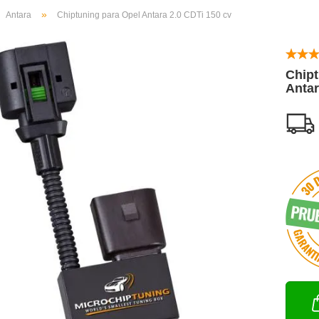
»
Antara
Chiptuning para Opel Antara 2.0 CDTi 150 cv
Chipt
Antar