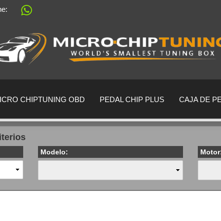
ine:
Sprache auswählen
Lieferland
ICRO CHIPTUNING OBD
PEDAL CHIP PLUS
CAJA DE P
iterios
Modelo:
Motor
crear una cu
¿Ha olvidado