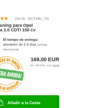
(Art.Nr.:
MCT.KBJ_78
)
uning para Opel
a 2.0 CDTi 150 cv
El tiempo de entrega:
alrededor de 2-4 días
(entrega
internacional)
169,00 EUR
incl. IVA 19%. excl.
envío
Añadir a la Cesta