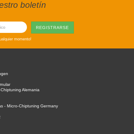
stro boletín
cualquier momento!
ngen
rmular
-Chiptuning Alemania
as - Micro-Chiptuning Germany
z