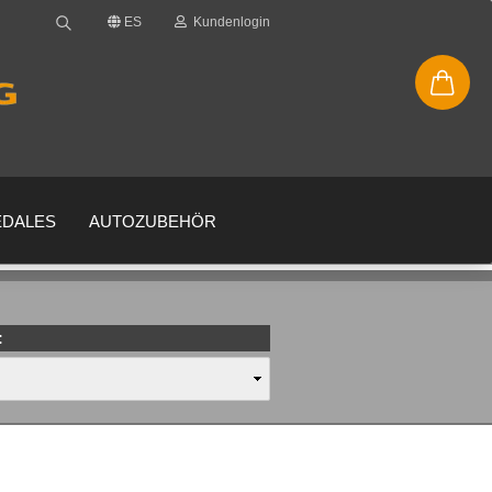
ES
Kundenlogin
EDALES
AUTOZUBEHÖR
:
enta
 su contraseña?