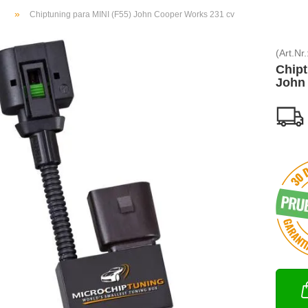
»
Chiptuning para MINI (F55) John Cooper Works 231 cv
(Art.Nr.
Chipt
John