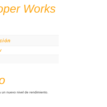
oper Works
ción
V
o
 un nuevo nivel de rendimiento.