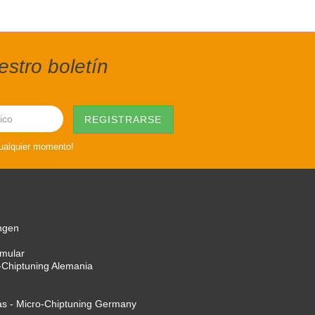
stro boletín
cualquier momento!
ngen
rmular
-Chiptuning Alemania
as - Micro-Chiptuning Germany