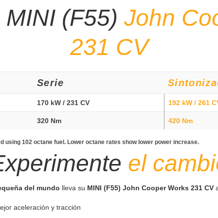
 MINI (F55)
John Co
231 CV
Serie
Sintoniza
170 kW / 231 CV
192 kW / 261 C
320 Nm
420 Nm
 using 102 octane fuel. Lower octane rates show lower power increase.
Experimente
el cambi
pequeña del mundo
lleva su
MINI (F55) John Cooper Works 231 CV
a
ejor aceleración y tracción