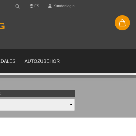
ES
Kundenlogin
EDALES
AUTOZUBEHÖR
:
enta
 su contraseña?