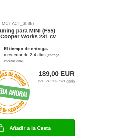
:
MCT.ACT_3885
)
uning para MINI (F55)
 Cooper Works 231 cv
El tiempo de entrega:
alrededor de 2-4 días
(entrega
internacional)
189,00 EUR
incl. IVA 19%. excl.
envío
Añadir a la Cesta