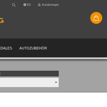
ES
Kundenlogin
EDALES
AUTOZUBEHÖR
:
enta
 su contraseña?