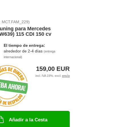
:
MCT.FAM_229
)
uning para Mercedes
(W639) 115 CDI 150 cv
El tiempo de entrega:
alrededor de 2-4 días
(entrega
internacional)
159,00 EUR
incl. IVA 19%. excl.
envío
Añadir a la Cesta