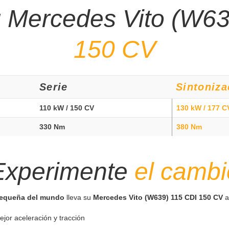
g Mercedes Vito (W6
150 CV
Serie
Sintoniza
110 kW / 150 CV
130 kW / 177 C
330 Nm
380 Nm
Experimente
el cambi
pequeña del mundo
lleva su
Mercedes Vito (W639) 115 CDI 150 CV
a
ejor aceleración y tracción