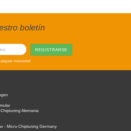
stro boletín
cualquier momento!
ngen
rmular
-Chiptuning Alemania
as - Micro-Chiptuning Germany