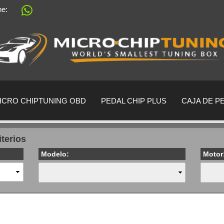
ine:
Sprache auswählen
Lieferland
ICRO CHIPTUNING OBD
PEDAL CHIP PLUS
CAJA DE P
iterios
Modelo:
Motor
crear una cu
¿Ha olvidado