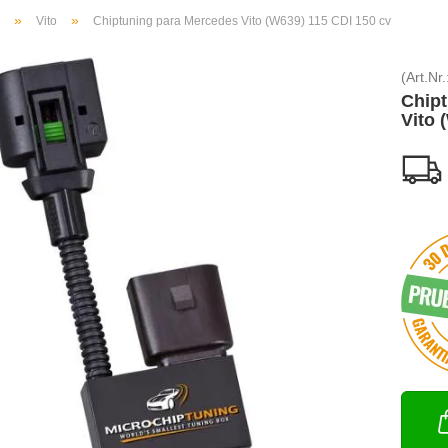
»
»
Vito
Chiptuning para Mercedes Vito (W639) 115 CDI 150 cv
(Art.Nr.
Chipt
Vito 