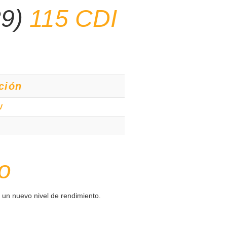
39)
115 CDI
ción
V
o
 un nuevo nivel de rendimiento.