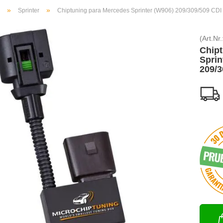
»
»
Sprinter
Chiptuning para Mercedes Sprinter (W906) 209/309/509 CDI 
(Art.Nr.
Chipt
Sprin
209/3