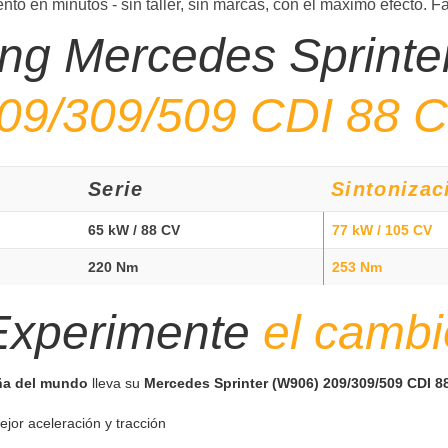
to en minutos - sin taller, sin marcas, con el máximo efecto. 
ing Mercedes Sprinte
09/309/509 CDI 88 
Serie
Sintonizac
65 kW / 88 CV
77 kW / 105 CV
220 Nm
253 Nm
Experimente
el cambi
ña del mundo
lleva su
Mercedes Sprinter (W906) 209/309/509 CDI 8
ejor aceleración y tracción