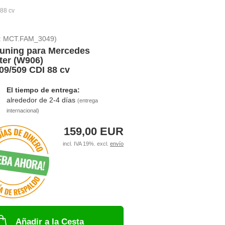
88 cv
:
MCT.FAM_3049
)
uning para Mercedes
ter (W906)
09/509 CDI 88 cv
El tiempo de entrega:
alrededor de 2-4 días
(entrega
internacional)
159,00 EUR
incl. IVA 19%. excl.
envío
Añadir a la Cesta