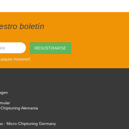
stro boletín
cualquier momento!
ngen
rmular
-Chiptuning Alemania
as - Micro-Chiptuning Germany