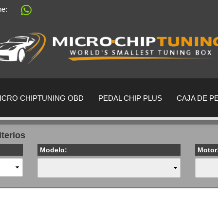
ine:
Sprache auswählen
Lieferland
ICRO CHIPTUNING OBD
PEDAL CHIP PLUS
CAJA DE P
iterios
Modelo:
Motor
crear una cu
¿Ha olvidado