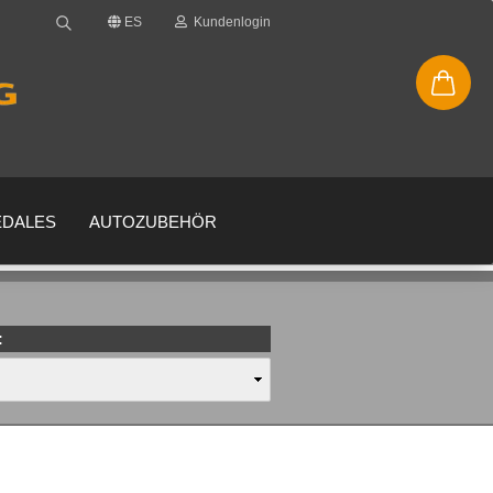
ES
Kundenlogin
EDALES
AUTOZUBEHÖR
:
enta
 su contraseña?