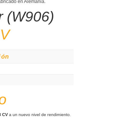
Fabricado en Alemania.
r (W906)
CV
ión
o
8 CV
a un nuevo nivel de rendimiento.