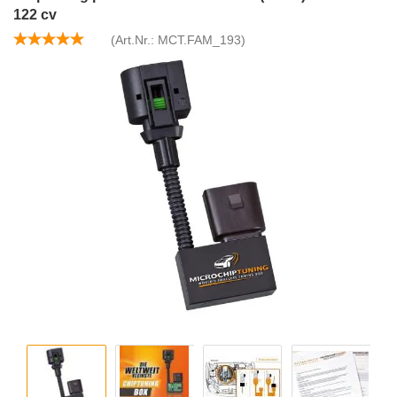
122 cv
(Art.Nr.:
MCT.FAM_193
)