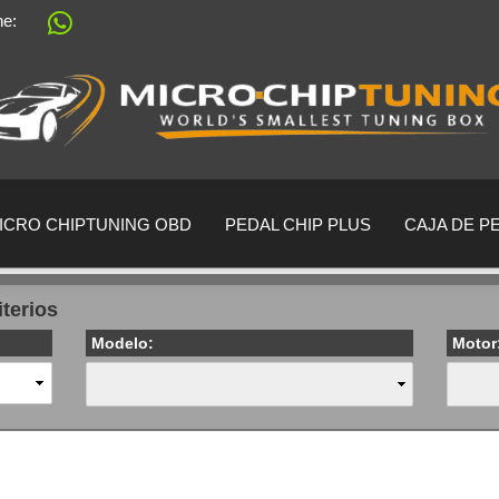
ine:
Sprache auswählen
Lieferland
ICRO CHIPTUNING OBD
PEDAL CHIP PLUS
CAJA DE P
iterios
Modelo:
Motor
crear una cu
¿Ha olvidado