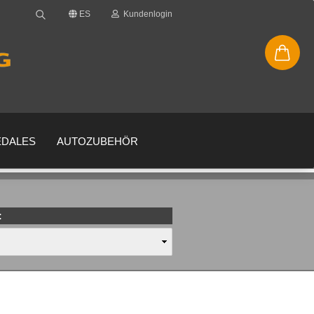
ES
Kundenlogin
EDALES
AUTOZUBEHÖR
:
enta
 su contraseña?