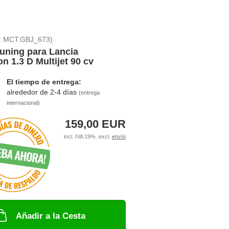
:
MCT.GBJ_673
)
uning para Lancia
on 1.3 D Multijet 90 cv
El tiempo de entrega:
alrededor de 2-4 días
(entrega
internacional)
159,00 EUR
incl. IVA 19%. excl.
envío
Añadir a la Cesta