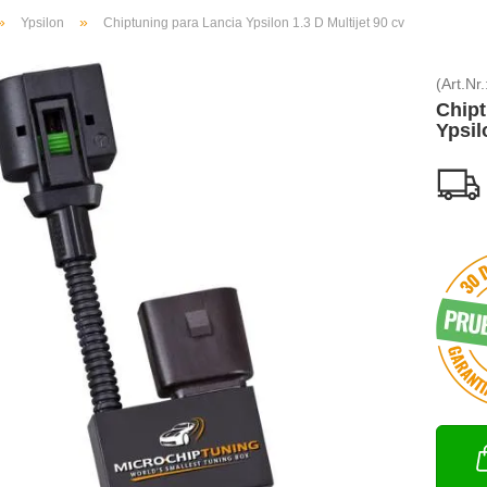
»
»
Ypsilon
Chiptuning para Lancia Ypsilon 1.3 D Multijet 90 cv
(Art.Nr.
Chipt
Ypsil