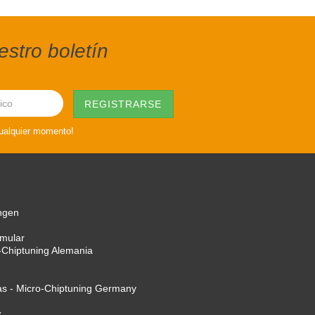
stro boletín
cualquier momento!
ngen
rmular
-Chiptuning Alemania
as - Micro-Chiptuning Germany
z