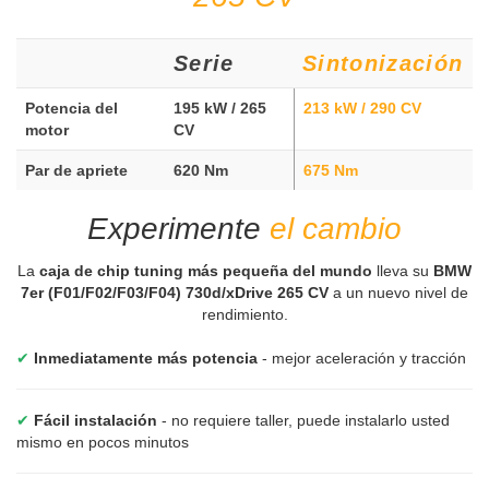
Serie
Sintonización
Potencia del
195 kW / 265
213 kW / 290 CV
motor
CV
Par de apriete
620 Nm
675 Nm
Experimente
el cambio
La
caja de chip tuning más pequeña del mundo
lleva su
BMW
7er (F01/F02/F03/F04) 730d/xDrive 265 CV
a un nuevo nivel de
rendimiento.
✔
Inmediatamente más potencia
- mejor aceleración y tracción
✔
Fácil instalación
- no requiere taller, puede instalarlo usted
mismo en pocos minutos