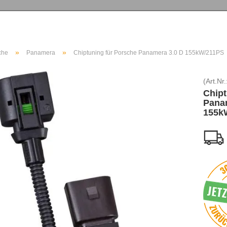
»
»
che
Panamera
Chiptuning für Porsche Panamera 3.0 D 155kW/211PS
(Art.Nr.
Chipt
Pana
155k