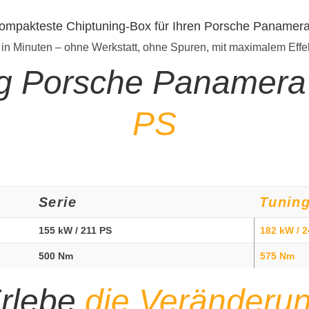
kompakteste Chiptuning-Box für Ihren Porsche Panamer
 in Minuten – ohne Werkstatt, ohne Spuren, mit maximalem Effe
ng Porsche Panamer
PS
Serie
Tunin
155 kW / 211 PS
182 kW / 
500 Nm
575 Nm
rlebe
die Veränderu