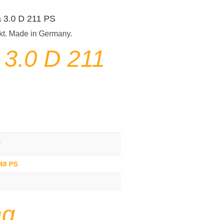
a 3.0 D 211 PS
kt. Made in Germany.
a
3.0 D 211
g
248 PS
ng