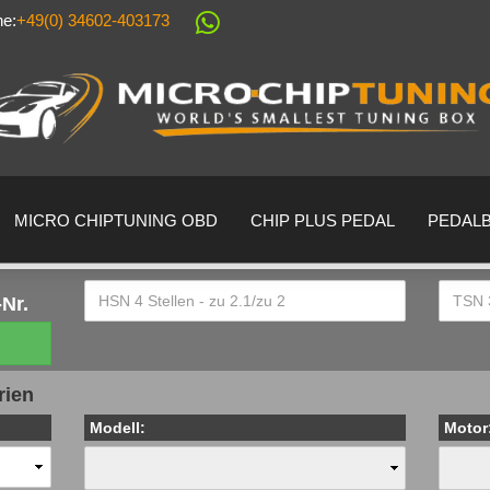
ne:
+49(0) 34602-403173
Sprache auswählen
Lieferland
MICRO CHIPTUNING OBD
CHIP PLUS PEDAL
PEDAL
Nr.
Konto erstell
rien
Passwort ver
Modell:
Motor