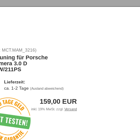
:
MCT.MAM_3216
)
uning für Porsche
mera 3.0 D
W/211PS
Lieferzeit:
ca. 1-2 Tage
(Ausland abweichend)
159,00 EUR
inkl. 19% MwSt. zzgl.
Versand