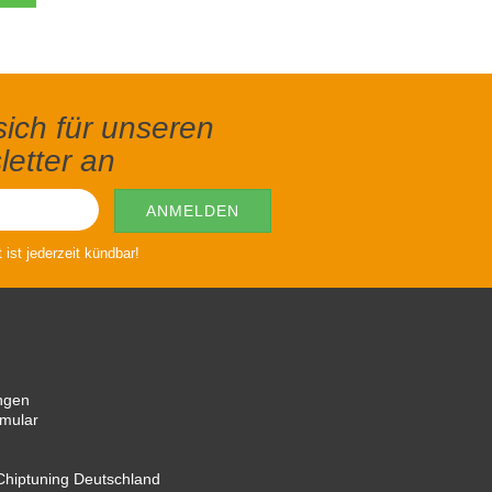
ich für unseren
etter an
ist jederzeit kündbar!
ngen
rmular
hiptuning Deutschland