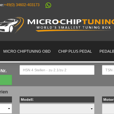
ne:
+49(0) 34602-403173
Sprache auswählen
Lieferland
MICRO CHIPTUNING OBD
CHIP PLUS PEDAL
PEDAL
Nr.
Konto erstell
rien
Passwort ver
Modell:
Motor