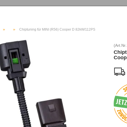
»
»
Chiptuning für MINI (R56) Cooper D 82kW/112PS
(Art.Nr.
Chipt
Coop