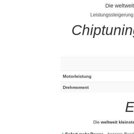
Die weltwei
Leistungssteigerung
Chiptuni
Motorleistung
Drehmoment
E
Die
weltweit kleins
✔
Sofort mehr Power
– bessere Besc