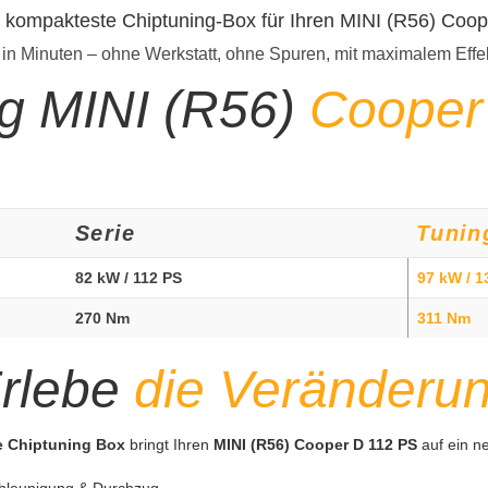
t kompakteste Chiptuning-Box für Ihren MINI (R56) Coo
 in Minuten – ohne Werkstatt, ohne Spuren, mit maximalem Effe
ng MINI (R56)
Cooper
Serie
Tunin
82 kW / 112 PS
97 kW / 1
270 Nm
311 Nm
rlebe
die Veränderu
te Chiptuning Box
bringt Ihren
MINI (R56) Cooper D 112 PS
auf ein n
hleunigung & Durchzug