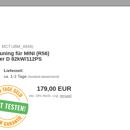
:
MCT.UBM_4848
)
uning für MINI (R56)
er D 82kW/112PS
Lieferzeit:
ca. 1-2 Tage
(Ausland abweichend)
179,00 EUR
inkl. 19% MwSt. zzgl.
Versand