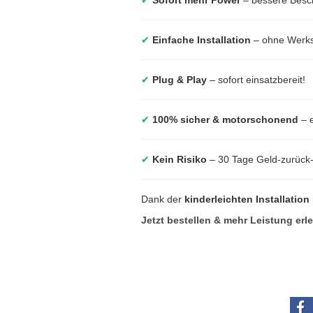
✔
Einfache Installation
– ohne Werkst
✔
Plug & Play
– sofort einsatzbereit!
✔
100% sicher & motorschonend
– e
✔
Kein Risiko
– 30 Tage Geld-zurück
Dank der
kinderleichten Installation
Jetzt bestellen & mehr Leistung erl