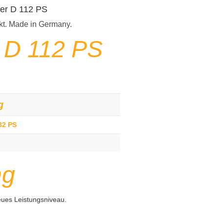
per D 112 PS
kt. Made in Germany.
 D 112 PS
g
32 PS
ng
eues Leistungsniveau.