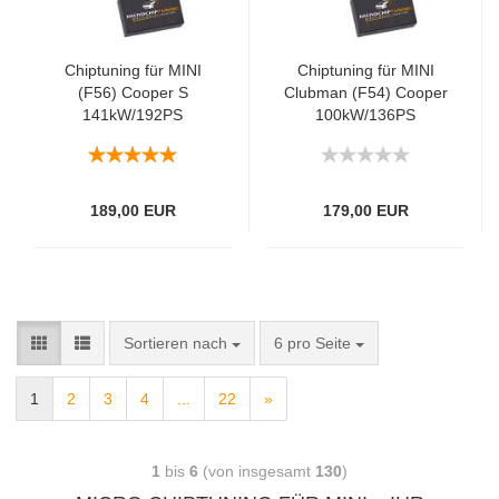
Chiptuning für MINI
Chiptuning für MINI
(F56) Cooper S
Clubman (F54) Cooper
141kW/192PS
100kW/136PS
189,00 EUR
179,00 EUR
Sortieren nach
6 pro Seite
1
2
3
4
...
22
»
1
bis
6
(von insgesamt
130
)