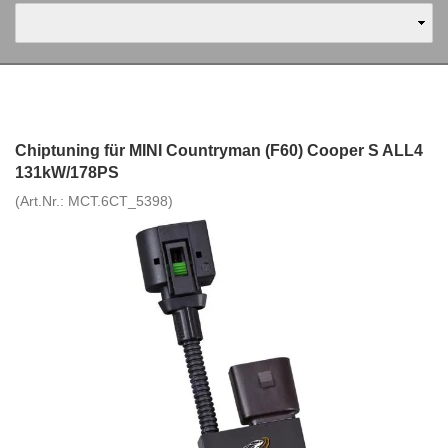
Chiptuning für MINI Countryman (F60) Cooper S ALL4
131kW/178PS
(Art.Nr.:
MCT.6CT_5398
)