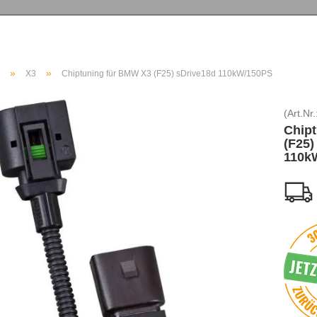
»
»
X3
Chiptuning für BMW X3 (F25) sDrive18d 110kW/150PS
(Art.Nr.
Chip
(F25)
110k