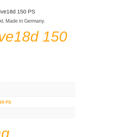
rive18d 150 PS
kt. Made in Germany.
ive18d 150
g
169 PS
ng