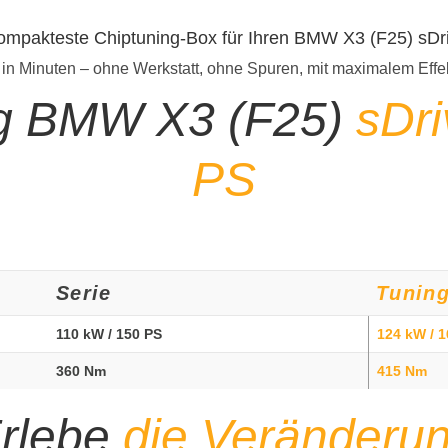
kompakteste Chiptuning-Box für Ihren BMW X3 (F25) sD
 in Minuten – ohne Werkstatt, ohne Spuren, mit maximalem Effe
ng BMW X3 (F25)
sDr
PS
Serie
Tunin
110 kW / 150 PS
124 kW / 
360 Nm
415 Nm
rlebe
die Veränderu