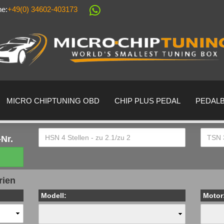
ne:
+49(0) 34602-403173
Sprache auswählen
Lieferland
MICRO CHIPTUNING OBD
CHIP PLUS PEDAL
PEDAL
Nr.
Konto erstell
rien
Passwort ver
Modell:
Motor