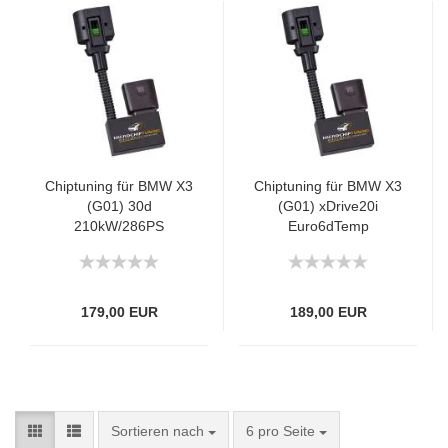
Chiptuning für BMW X3
Chiptuning für BMW X3
(G01) 30d
(G01) xDrive20i
210kW/286PS
Euro6dTemp
135kW/184PS
179,00 EUR
189,00 EUR
Sortieren nach
6 pro Seite