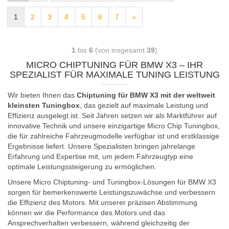
1
2
3
4
5
6
7
»
1
bis
6
(von insgesamt
39
)
MICRO CHIPTUNING FÜR BMW X3 – IHR
SPEZIALIST FÜR MAXIMALE TUNING LEISTUNG
Wir bieten Ihnen das
Chiptuning für BMW X3 mit der weltweit
kleinsten Tuningbox
, das gezielt auf maximale Leistung und
Effizienz ausgelegt ist. Seit Jahren setzen wir als Marktführer auf
innovative Technik und unsere einzigartige Micro Chip Tuningbox,
die für zahlreiche Fahrzeugmodelle verfügbar ist und erstklassige
Ergebnisse liefert. Unsere Spezialisten bringen jahrelange
Erfahrung und Expertise mit, um jedem Fahrzeugtyp eine
optimale Leistungssteigerung zu ermöglichen.
Unsere Micro Chiptuning- und Tuningbox-Lösungen für BMW X3
sorgen für bemerkenswerte Leistungszuwächse und verbessern
die Effizienz des Motors. Mit unserer präzisen Abstimmung
können wir die Performance des Motors und das
Ansprechverhalten verbessern, während gleichzeitig der