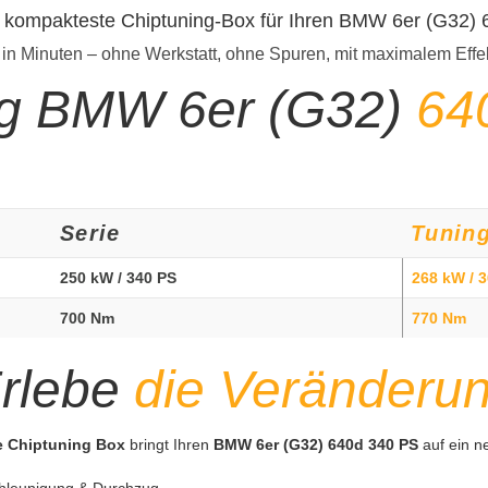
t kompakteste Chiptuning-Box für Ihren BMW 6er (G32)
 in Minuten – ohne Werkstatt, ohne Spuren, mit maximalem Effe
ng BMW 6er (G32)
64
Serie
Tunin
250 kW / 340 PS
268 kW / 
700 Nm
770 Nm
rlebe
die Veränderu
te Chiptuning Box
bringt Ihren
BMW 6er (G32) 640d 340 PS
auf ein n
hleunigung & Durchzug