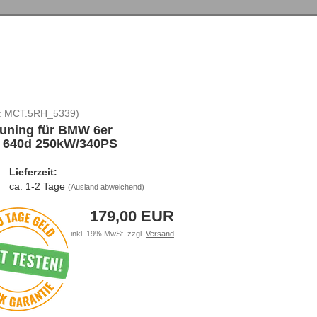
:
MCT.5RH_5339
)
uning für BMW 6er
) 640d 250kW/340PS
Lieferzeit:
ca. 1-2 Tage
(Ausland abweichend)
179,00 EUR
inkl. 19% MwSt. zzgl.
Versand