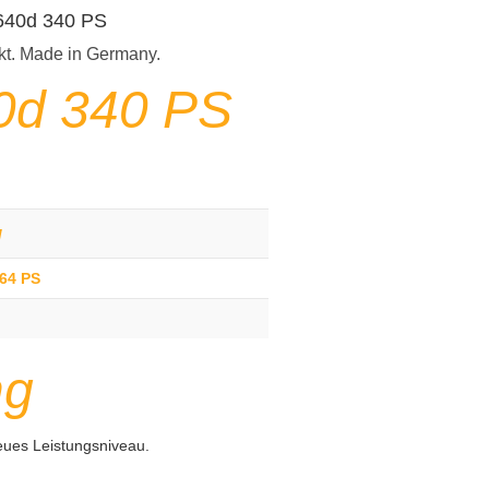
 640d 340 PS
kt. Made in Germany.
0d 340 PS
g
364 PS
ng
eues Leistungsniveau.