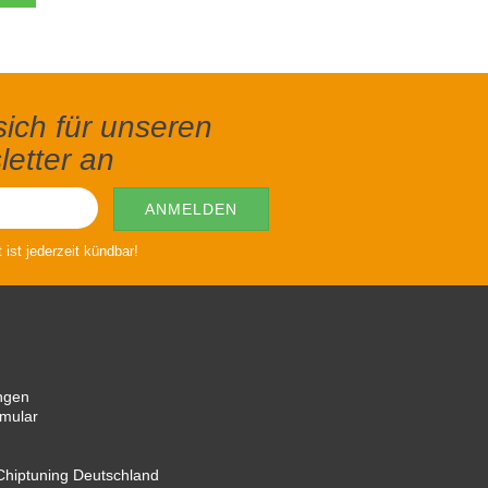
ich für unseren
etter an
ist jederzeit kündbar!
ngen
rmular
hiptuning Deutschland