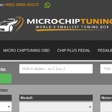
ne:
+49(0) 34602-403173
Sprache auswählen
Lieferland
MICRO CHIPTUNING OBD
CHIP PLUS PEDAL
PEDAL
Nr.
Konto erstell
rien
Passwort ver
Modell:
Motor