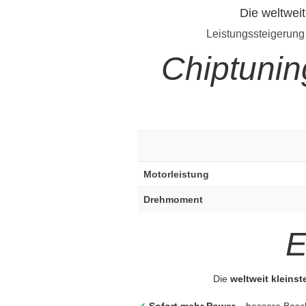
Die weltwei
Leistungssteigerung
Chiptuni
Motorleistung
Drehmoment
E
Die
weltweit kleins
✔
Sofort mehr Power
– bessere Besc