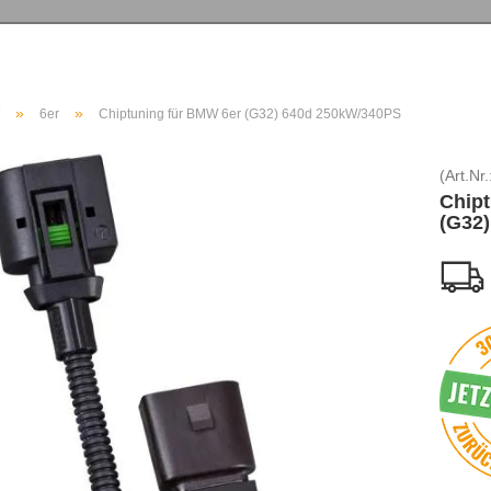
»
»
6er
Chiptuning für BMW 6er (G32) 640d 250kW/340PS
(Art.Nr.
Chipt
(G32