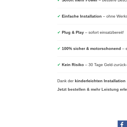
✔
Einfache Installation
– ohne Werkst
✔
Plug & Play
– sofort einsatzbereit!
✔
100% sicher & motorschonend
– e
✔
Kein Risiko
– 30 Tage Geld-zurück
Dank der
kinderleichten Installation
Jetzt bestellen & mehr Leistung erl