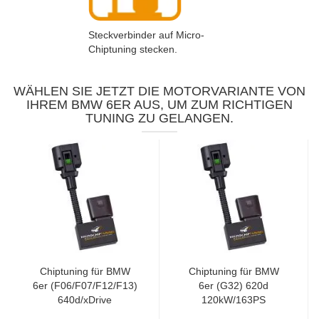
Steckverbinder auf Micro-
Chiptuning stecken.
WÄHLEN SIE JETZT DIE MOTORVARIANTE VON
IHREM BMW 6ER AUS, UM ZUM RICHTIGEN
TUNING ZU GELANGEN.
Chiptuning für BMW
Chiptuning für BMW
6er (F06/F07/F12/F13)
6er (G32) 620d
640d/xDrive
120kW/163PS
230kW/313PS