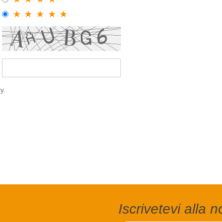
y.
Iscrivetevi alla 