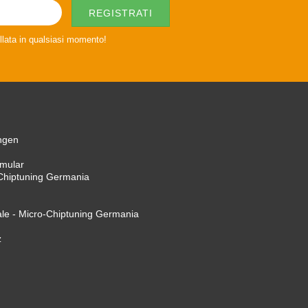
llata in qualsiasi momento!
ngen
rmular
Chiptuning Germania
le - Micro-Chiptuning Germania
z