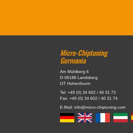
Micro-Chiptuning
Germania
Am Mühlberg 6
D-06188 Landsberg
OT Hohenthurm
Tel: +49 (0) 34 602 / 40 31 73
Fax: +49 (0) 34 602 / 40 31 74
E-Mail: info@micro-chiptuning.com