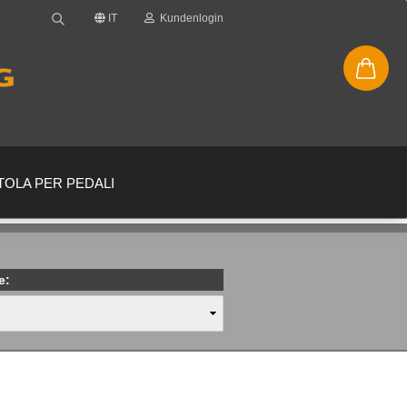
IT
Kundenlogin
TOLA PER PEDALI
e:
ovo account
to la password?