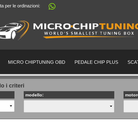
ta per le ordinazioni:
Sprache auswählen
Lieferland
MICRO CHIPTUNING OBD
PEDALE CHIP PLUS
SCA
 i criteri
modello:
motor
Creare un nu
Ha dimentica