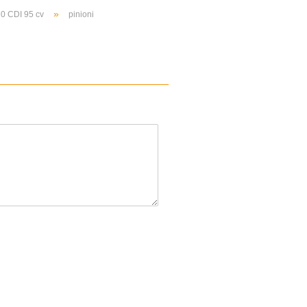
»
0 CDI 95 cv
pinioni