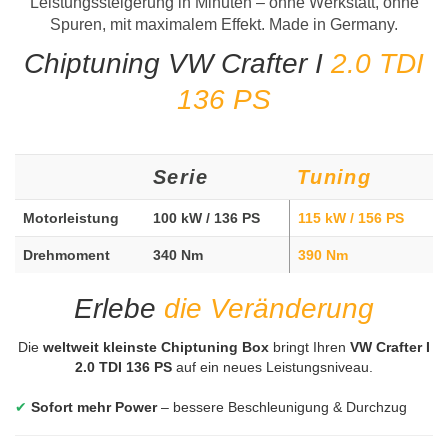
Leistungssteigerung in Minuten – ohne Werkstatt, ohne
Spuren, mit maximalem Effekt. Made in Germany.
Chiptuning VW Crafter I
2.0 TDI
136 PS
Serie
Tuning
Motorleistung
100 kW / 136 PS
115 kW / 156 PS
Drehmoment
340 Nm
390 Nm
Erlebe
die Veränderung
Die
weltweit kleinste Chiptuning Box
bringt Ihren
VW Crafter I
2.0 TDI 136 PS
auf ein neues Leistungsniveau.
✔
Sofort mehr Power
– bessere Beschleunigung & Durchzug