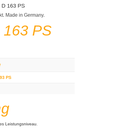
4 D 163 PS
kt. Made in Germany.
D 163 PS
g
193 PS
ng
es Leistungsniveau.