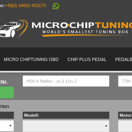
ne:
+49(0) 34602-403173
Sprache auswählen
Lieferland
MICRO CHIPTUNING OBD
CHIP PLUS PEDAL
PEDAL
Nr.
Konto erstell
rien
Passwort ver
Modell:
Motor