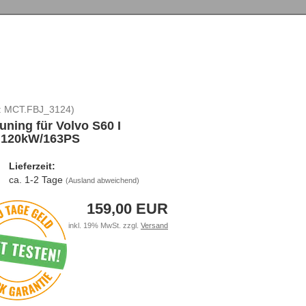
:
MCT.FBJ_3124
)
uning für Volvo S60 I
D 120kW/163PS
Lieferzeit:
ca. 1-2 Tage
(Ausland abweichend)
159,00 EUR
inkl. 19% MwSt. zzgl.
Versand