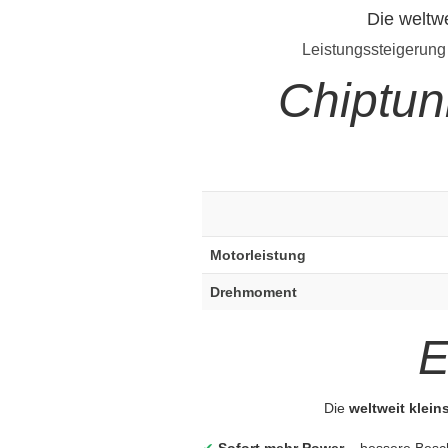
Die weltw
Leistungssteigerung
Chiptun
Motorleistung
Drehmoment
E
Die
weltweit klein
✔
Sofort mehr Power
– bessere Besc