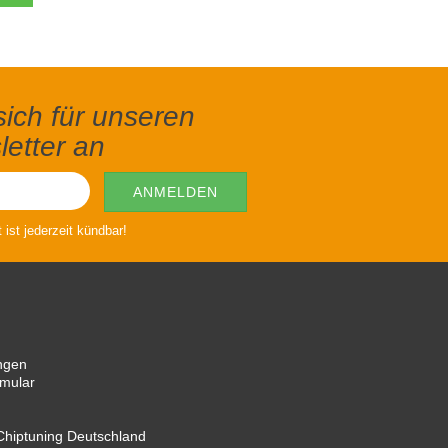
ich für unseren
etter an
ist jederzeit kündbar!
ngen
rmular
hiptuning Deutschland