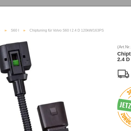
»
»
o
S60 I
Chiptuning für Volvo S60 I 2.4 D 120kW/163PS
(Art.Nr.
Chipt
2.4 