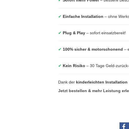
✔
Einfache Installation
– ohne Werkst
✔
Plug & Play
– sofort einsatzbereit!
✔
100% sicher & motorschonend
– e
✔
Kein Risiko
– 30 Tage Geld-zurück
Dank der
kinderleichten Installation
Jetzt bestellen & mehr Leistung erl