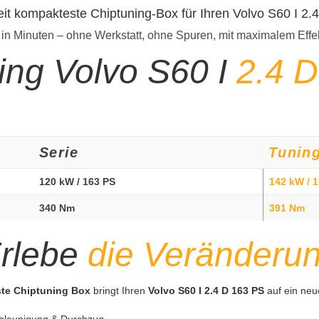
eit kompakteste Chiptuning-Box für Ihren Volvo S60 I 2.
 in Minuten – ohne Werkstatt, ohne Spuren, mit maximalem Effe
ing Volvo S60 I
2.4 
Serie
Tunin
120 kW / 163 PS
142 kW / 
340 Nm
391 Nm
rlebe
die Veränderu
ste Chiptuning Box
bringt Ihren
Volvo S60 I 2.4 D 163 PS
auf ein neu
hleunigung & Durchzug