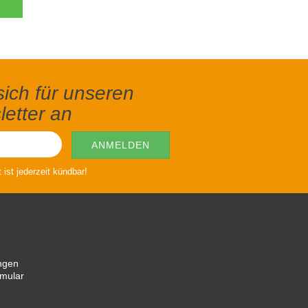
ich für unseren
etter an
ist jederzeit kündbar!
ngen
rmular