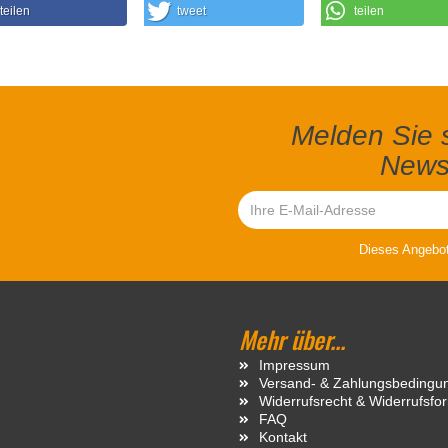
teilen
tweet
teilen
Melden Sie s
Newsl
Dieses Angebot 
Mehr über...
Impressum
Versand- & Zahlungsbedingu
Widerrufsrecht & Widerrufsfo
FAQ
Kontakt