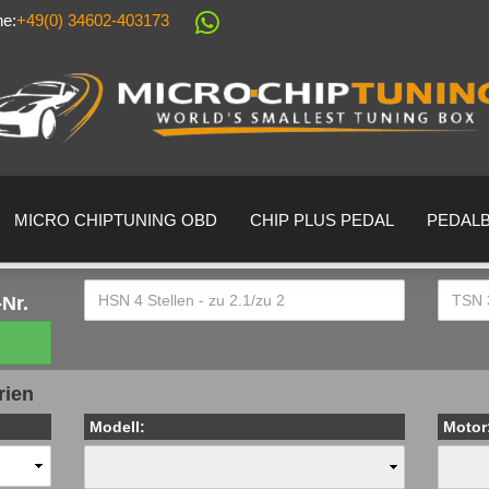
ne:
+49(0) 34602-403173
Sprache auswählen
Lieferland
MICRO CHIPTUNING OBD
CHIP PLUS PEDAL
PEDAL
Nr.
Konto erstell
rien
Passwort ver
Modell:
Motor