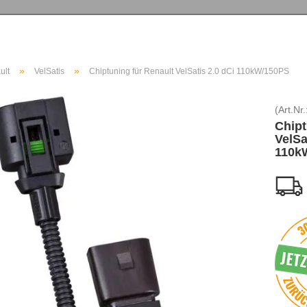
»
»
ult
VelSatis
Chiptuning für Renault VelSatis 2.0 dCi 110kW/150PS
(Art.Nr.
Chipt
VelSa
110k