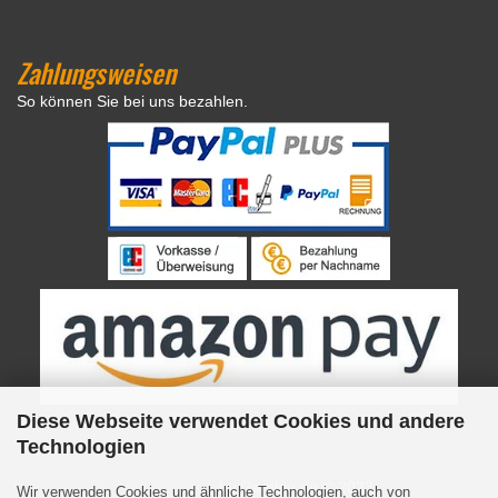
Zahlungsweisen
So können Sie bei uns bezahlen.
Diese Webseite verwendet Cookies und andere
Technologien
Internetshop
by Gambio.de © 2023
Wir verwenden Cookies und ähnliche Technologien, auch von