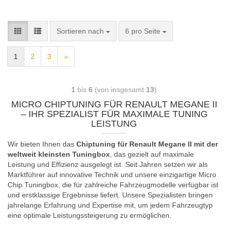
Sortieren nach
6 pro Seite
1
2
3
»
1
bis
6
(von insgesamt
13
)
MICRO CHIPTUNING FÜR RENAULT MEGANE II
– IHR SPEZIALIST FÜR MAXIMALE TUNING
LEISTUNG
Wir bieten Ihnen das
Chiptuning für Renault Megane II mit der
weltweit kleinsten Tuningbox
, das gezielt auf maximale
Leistung und Effizienz ausgelegt ist. Seit Jahren setzen wir als
Marktführer auf innovative Technik und unsere einzigartige Micro
Chip Tuningbox, die für zahlreiche Fahrzeugmodelle verfügbar ist
und erstklassige Ergebnisse liefert. Unsere Spezialisten bringen
jahrelange Erfahrung und Expertise mit, um jedem Fahrzeugtyp
eine optimale Leistungssteigerung zu ermöglichen.