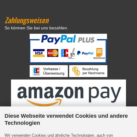
Zahlungsweisen
So können Sie bei uns bezahlen.
Diese Webseite verwendet Cookies und andere
Technologien
Internetshop
by Gambio.de © 2023
Wir verwenden Cookies und ähnliche Technologien, auch von