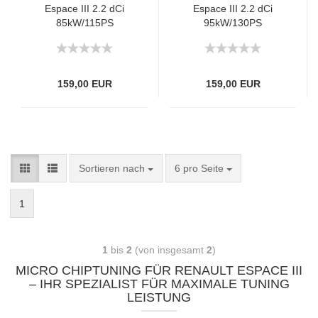
Espace III 2.2 dCi
Espace III 2.2 dCi
85kW/115PS
95kW/130PS
159,00 EUR
159,00 EUR
Sortieren nach
6 pro Seite
1
1
bis
2
(von insgesamt
2
)
MICRO CHIPTUNING FÜR RENAULT ESPACE III
– IHR SPEZIALIST FÜR MAXIMALE TUNING
LEISTUNG