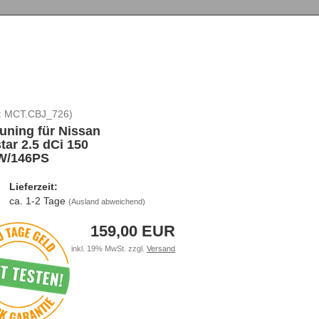
:
MCT.CBJ_726
)
uning für Nissan
star 2.5 dCi 150
W/146PS
Lieferzeit:
ca. 1-2 Tage
(Ausland abweichend)
159,00 EUR
inkl. 19% MwSt. zzgl.
Versand