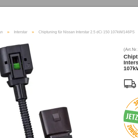
»
»
an
Interstar
Chiptuning für Nissan Interstar 2.5 dCi 150 107kW/146PS
(Art.Nr.
Chipt
Inter
107k