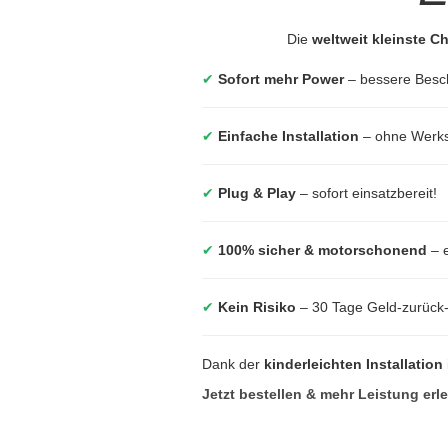
Die
weltweit kleinste C
✔
Sofort mehr Power
– bessere Besc
✔
Einfache Installation
– ohne Werkst
✔
Plug & Play
– sofort einsatzbereit!
✔
100% sicher & motorschonend
– e
✔
Kein Risiko
– 30 Tage Geld-zurück
Dank der
kinderleichten Installation
Jetzt bestellen & mehr Leistung erl