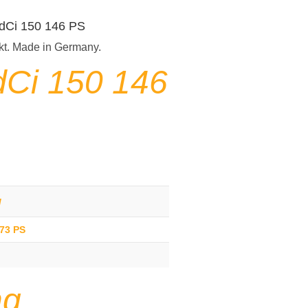
5 dCi 150 146 PS
kt. Made in Germany.
dCi 150 146
g
173 PS
ng