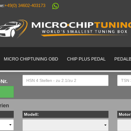
ne:
+49(0) 34602-403173
Sprache auswählen
Lieferland
MICRO CHIPTUNING OBD
CHIP PLUS PEDAL
PEDAL
Nr.
Konto erstell
rien
Passwort ver
Modell:
Motor