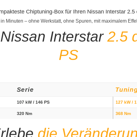
mpakteste Chiptuning-Box für Ihren Nissan Interstar 2.
 in Minuten – ohne Werkstatt, ohne Spuren, mit maximalem Effe
Nissan Interstar
2.5 
PS
Serie
Tunin
107 kW / 146 PS
127 kW / 
320 Nm
368 Nm
rlebe
die Veränderu