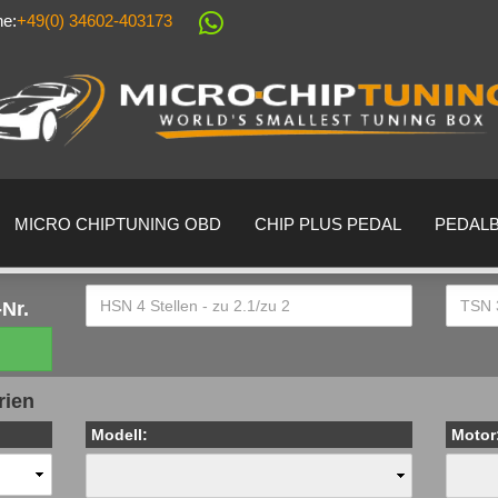
ne:
+49(0) 34602-403173
Sprache auswählen
Lieferland
MICRO CHIPTUNING OBD
CHIP PLUS PEDAL
PEDAL
Nr.
Konto erstell
rien
Passwort ver
Modell:
Motor