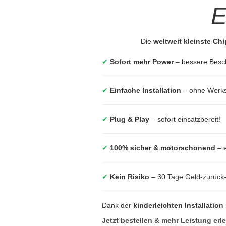
E
Die
weltweit kleinste Ch
✔
Sofort mehr Power
– bessere Besc
✔
Einfache Installation
– ohne Werkst
✔
Plug & Play
– sofort einsatzbereit!
✔
100% sicher & motorschonend
– e
✔
Kein Risiko
– 30 Tage Geld-zurück
Dank der
kinderleichten Installation
Jetzt bestellen & mehr Leistung erl