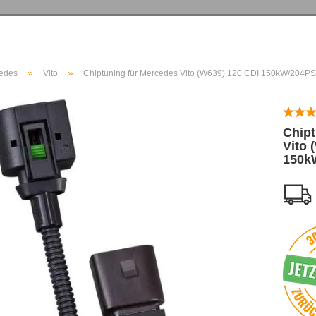
»
»
edes
Vito
Chiptuning für Mercedes Vito (W639) 120 CDI 150kW/204PS
Chipt
Vito 
150k