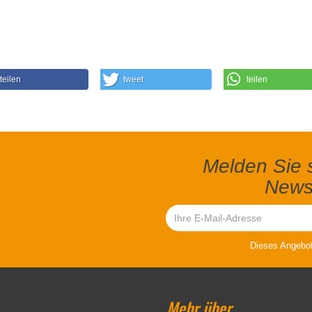
teilen
tweet
teilen
Melden Sie s
Newsl
Dieses Angebot 
Mehr über...