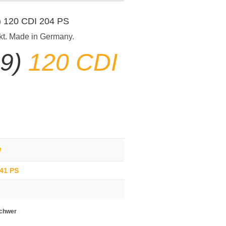
9) 120 CDI 204 PS
kt. Made in Germany.
39)
120 CDI
g
241 PS
schwer