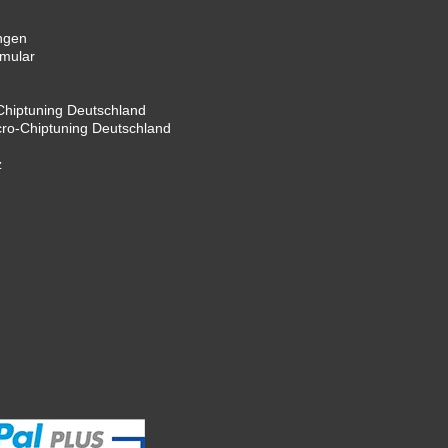
ngen
rmular
hiptuning Deutschland
cro-Chiptuning Deutschland
z