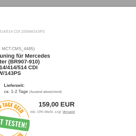
4/414/514 CDI 105kW/143PS
:
MCT.CMS_4485
)
uning für Mercedes
ter (BR907-910)
14/414/514 CDI
W/143PS
Lieferzeit:
ca. 1-2 Tage
(Ausland abweichend)
159,00 EUR
inkl. 19% MwSt. zzgl.
Versand