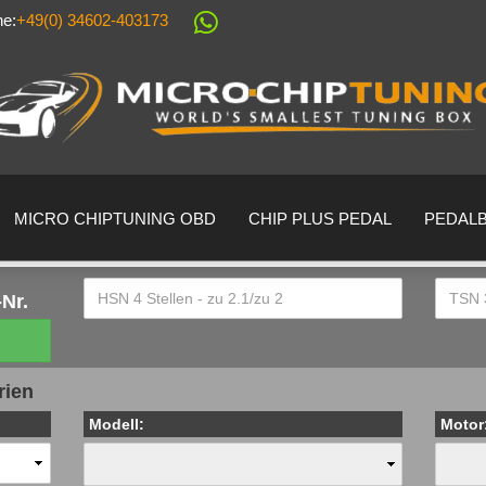
ne:
+49(0) 34602-403173
Sprache auswählen
Lieferland
MICRO CHIPTUNING OBD
CHIP PLUS PEDAL
PEDAL
Nr.
Konto erstell
rien
Passwort ver
Modell:
Motor