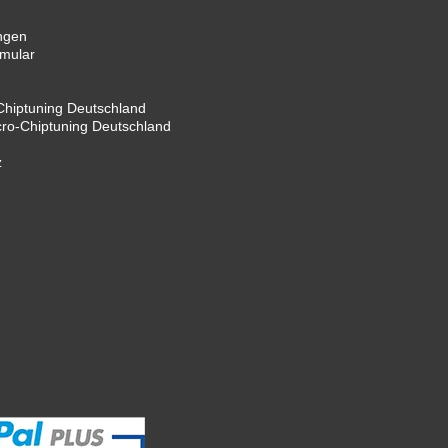
ngen
rmular
hiptuning Deutschland
cro-Chiptuning Deutschland
z