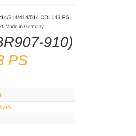
 214/314/414/514 CDI 143 PS
kt. Made in Germany.
(BR907-910)
3 PS
g
156 PS