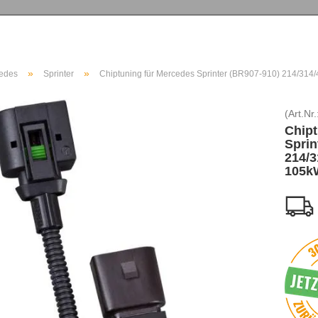
»
»
edes
Sprinter
Chiptuning für Mercedes Sprinter (BR907-910) 214/31
(Art.Nr.
Chipt
Sprin
214/3
105k