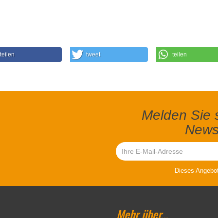
teilen
tweet
teilen
Melden Sie s
Newsl
Dieses Angebot 
Mehr über...