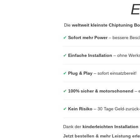
E
Die
weltweit kleinste Chiptuning B
✔
Sofort mehr Power
– bessere Besc
✔
Einfache Installation
– ohne Werkst
✔
Plug & Play
– sofort einsatzbereit!
✔
100% sicher & motorschonend
– e
✔
Kein Risiko
– 30 Tage Geld-zurück
Dank der
kinderleichten Installation
Jetzt bestellen & mehr Leistung erl