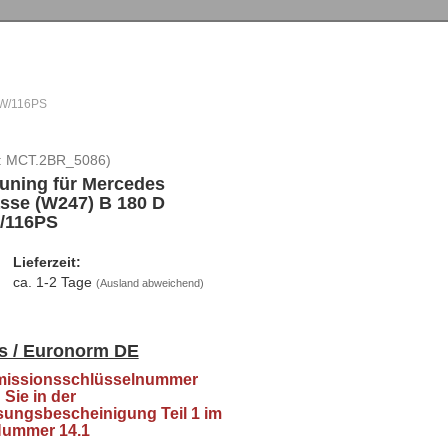
kW/116PS
:
MCT.2BR_5086
)
uning für Mercedes
sse (W247) B 180 D
/116PS
Lieferzeit:
ca. 1-2 Tage
(Ausland abweichend)
s / Euronorm DE
missionsschlüsselnummer
 Sie in der
sungsbescheinigung Teil 1 im
Nummer 14.1