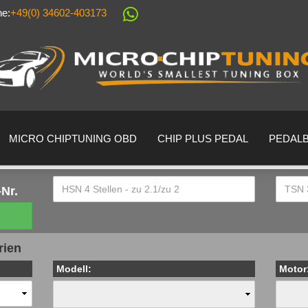
ne:
+49(0) 34602-403173
Sprache auswählen
Lieferland
MICRO CHIPTUNING OBD
CHIP PLUS PEDAL
PEDAL
Nr.
Konto erstell
rien
Passwort ver
Modell:
Motor