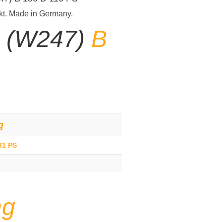
kt. Made in Germany.
e (W247)
B
g
31 PS
ng