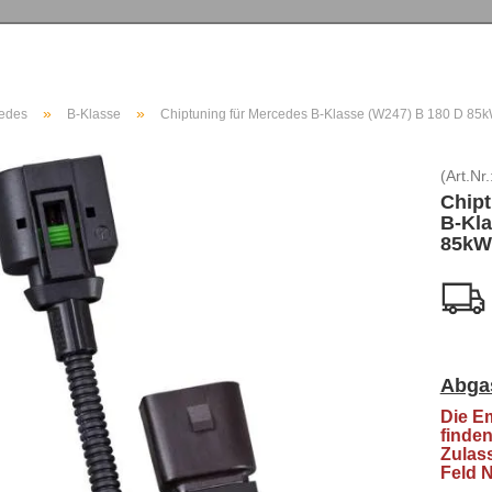
»
»
edes
B-Klasse
Chiptuning für Mercedes B-Klasse (W247) B 180 D 85
(Art.Nr.
Chipt
B-Kla
85kW
Abga
Die E
finden
Zulas
Feld 