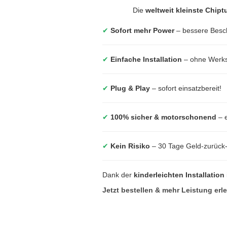
Die
weltweit kleinste Chip
✔
Sofort mehr Power
– bessere Besc
✔
Einfache Installation
– ohne Werkst
✔
Plug & Play
– sofort einsatzbereit!
✔
100% sicher & motorschonend
– e
✔
Kein Risiko
– 30 Tage Geld-zurück
Dank der
kinderleichten Installation
Jetzt bestellen & mehr Leistung erl