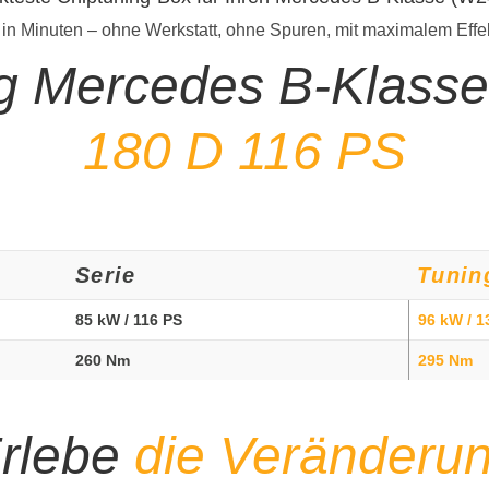
 in Minuten – ohne Werkstatt, ohne Spuren, mit maximalem Effe
ng Mercedes B-Klass
180 D 116 PS
Serie
Tunin
85 kW / 116 PS
96 kW / 1
260 Nm
295 Nm
rlebe
die Veränderu