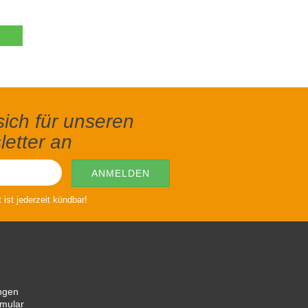
ich für unseren
etter an
ist jederzeit kündbar!
ngen
rmular