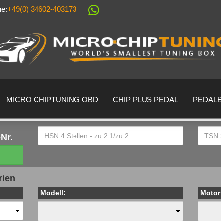
ne:
+49(0) 34602-403173
Sprache auswählen
Lieferland
MICRO CHIPTUNING OBD
CHIP PLUS PEDAL
PEDAL
Nr.
Konto erstell
rien
Passwort ver
Modell:
Motor