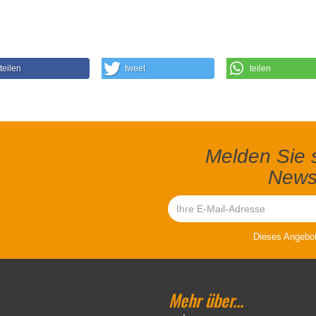
teilen
tweet
teilen
Melden Sie s
Newsl
Dieses Angebot 
Mehr über...