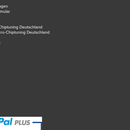
ngen
rmular
hiptuning Deutschland
cro-Chiptuning Deutschland
z