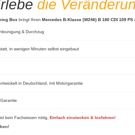
rlebe
die Veränderu
uning Box
bringt Ihren
Mercedes B-Klasse (W246) B 180 CDI 109 PS
a
hleunigung & Durchzug
att, in wenigen Minuten selbst eingebaut
ntwickelt in Deutschland, mit Motorgarantie
-Garantie
ist kein Fachwissen nötig.
Einfach einstecken & losfahren!
eben!