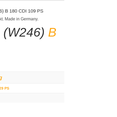
46) B 180 CDI 109 PS
kt. Made in Germany.
e (W246)
B
g
29 PS