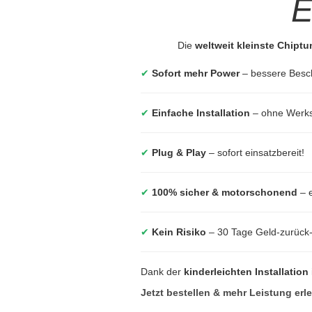
E
Die
weltweit kleinste Chipt
✔
Sofort mehr Power
– bessere Besc
✔
Einfache Installation
– ohne Werkst
✔
Plug & Play
– sofort einsatzbereit!
✔
100% sicher & motorschonend
– e
✔
Kein Risiko
– 30 Tage Geld-zurück
Dank der
kinderleichten Installation
Jetzt bestellen & mehr Leistung erl