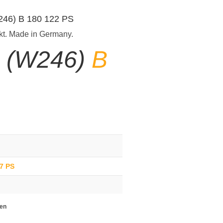
W246) B 180 122 PS
kt. Made in Germany.
e (W246)
B
47 PS
ten