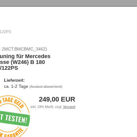
/122PS
:
2MCT.BMCBMC_3462
)
uning für Mercedes
sse (W246) B 180
/122PS
Lieferzeit:
ca. 1-2 Tage
(Ausland abweichend)
249,00 EUR
inkl. 19% MwSt. zzgl.
Versand