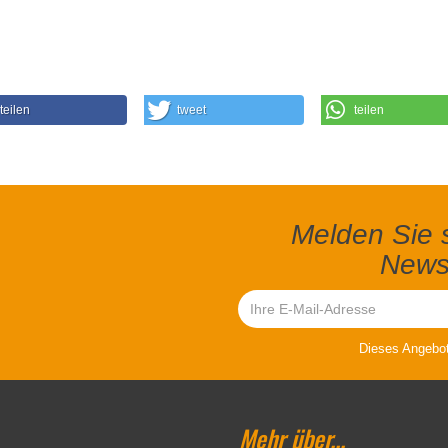
teilen
tweet
teilen
Melden Sie s
Newsl
Dieses Angebot 
Mehr über...