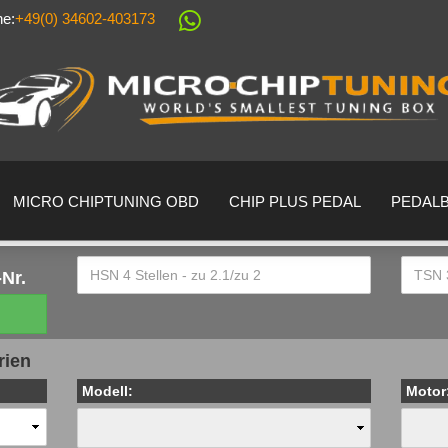
ne:
+49(0) 34602-403173
Sprache auswählen
Lieferland
MICRO CHIPTUNING OBD
CHIP PLUS PEDAL
PEDAL
Nr.
Konto erstell
rien
Passwort ver
Modell:
Motor