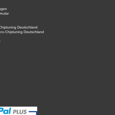
ngen
rmular
hiptuning Deutschland
cro-Chiptuning Deutschland
z