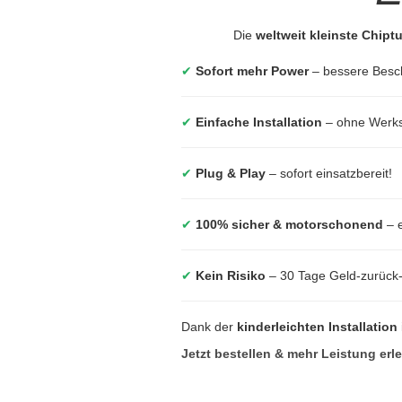
Die
weltweit kleinste Chipt
✔
Sofort mehr Power
– bessere Besc
✔
Einfache Installation
– ohne Werkst
✔
Plug & Play
– sofort einsatzbereit!
✔
100% sicher & motorschonend
– e
✔
Kein Risiko
– 30 Tage Geld-zurück
Dank der
kinderleichten Installation
Jetzt bestellen & mehr Leistung erl