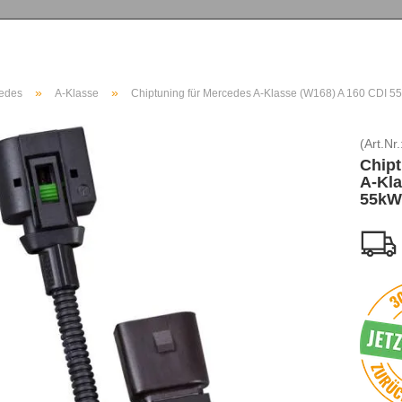
»
»
edes
A-Klasse
Chiptuning für Mercedes A-Klasse (W168) A 160 CDI 
(Art.Nr.
Chipt
A-Kla
55kW