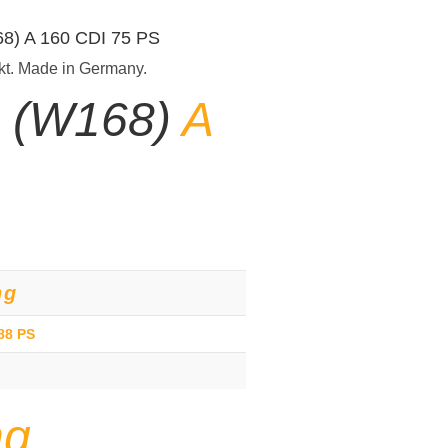
68) A 160 CDI 75 PS
kt. Made in Germany.
e (W168)
A
ng
88 PS
ng