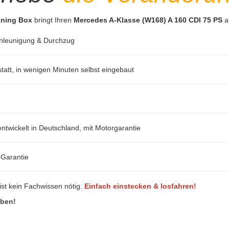
uning Box
bringt Ihren
Mercedes A-Klasse (W168) A 160 CDI 75 PS
a
hleunigung & Durchzug
att, in wenigen Minuten selbst eingebaut
ntwickelt in Deutschland, mit Motorgarantie
-Garantie
ist kein Fachwissen nötig.
Einfach einstecken & losfahren!
eben!