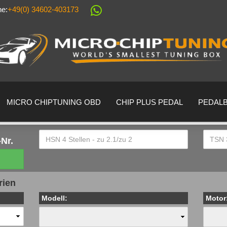
ne:
+49(0) 34602-403173
Sprache auswählen
Lieferland
MICRO CHIPTUNING OBD
CHIP PLUS PEDAL
PEDAL
Nr.
Konto erstell
rien
Passwort ver
Modell:
Motor