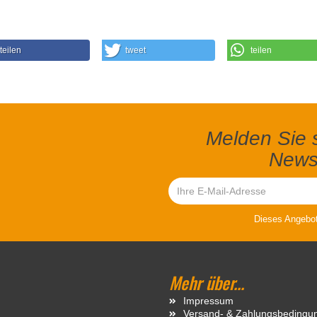
teilen
tweet
teilen
Melden Sie s
Newsl
Dieses Angebot 
Mehr über...
Impressum
Versand- & Zahlungsbedingu