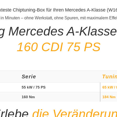
kteste Chiptuning-Box für Ihren Mercedes A-Klasse (W1
 in Minuten – ohne Werkstatt, ohne Spuren, mit maximalem Effe
ng Mercedes A-Klass
160 CDI 75 PS
Serie
Tuni
55 kW / 75 PS
65 kW / 
160 Nm
184 Nm
rlebe
die Veränderu