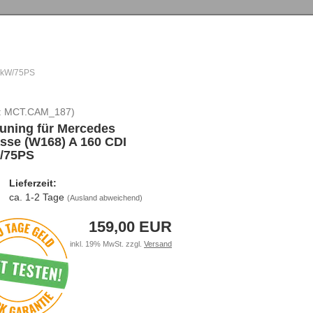
55kW/75PS
:
MCT.CAM_187
)
uning für Mercedes
sse (W168) A 160 CDI
/75PS
Lieferzeit:
ca. 1-2 Tage
(Ausland abweichend)
159,00 EUR
inkl. 19% MwSt. zzgl.
Versand