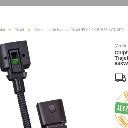
»
»
dai
Trajet
Chiptuning für Hyundai Trajet (FO) 2.0 CRDi 83kW/113PS
(Art.Nr.
Chipt
Traje
83kW