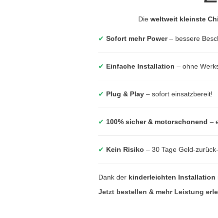
Die
weltweit kleinste C
✔
Sofort mehr Power
– bessere Besc
✔
Einfache Installation
– ohne Werkst
✔
Plug & Play
– sofort einsatzbereit!
✔
100% sicher & motorschonend
– e
✔
Kein Risiko
– 30 Tage Geld-zurück
Dank der
kinderleichten Installation
Jetzt bestellen & mehr Leistung erl