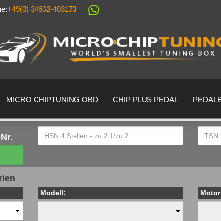
ne:
+49(0) 34602-403173
Sprache auswählen
Lieferland
MICRO CHIPTUNING OBD
CHIP PLUS PEDAL
PEDAL
Nr.
Konto erstell
rien
Passwort ver
Modell:
Motor