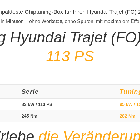
mpakteste Chiptuning-Box für Ihren Hyundai Trajet (FO)
 in Minuten – ohne Werkstatt, ohne Spuren, mit maximalem Effe
g Hyundai Trajet (FO
113 PS
Serie
Tunin
83 kW / 113 PS
95 kW / 1
245 Nm
282 Nm
rlebe
die Veränderu