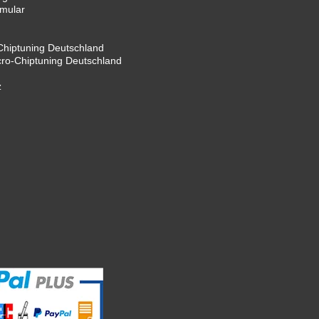
rmular
hiptuning Deutschland
cro-Chiptuning Deutschland
z