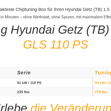
akteste Chiptuning-Box für Ihren Hyundai Getz (TB) 1
 in Minuten – ohne Werkstatt, ohne Spuren, mit maximalem Effe
ng Hyundai Getz (TB
GLS 110 PS
Serie
Tunin
81 kW / 110 PS
93 kW / 1
235 Nm
275 Nm
rlebe
die Veränderu