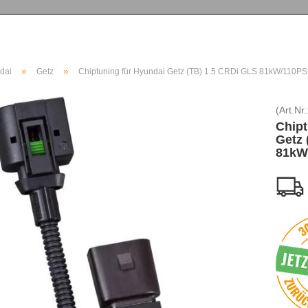
»
»
dai
Getz
Chiptuning für Hyundai Getz (TB) 1.5 CRDi GLS 81kW/110PS
(Art.Nr.
Chipt
Getz 
81kW