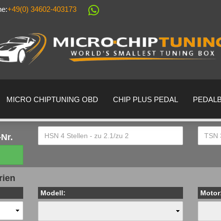
ne:
+49(0) 34602-403173
Sprache auswählen
Lieferland
MICRO CHIPTUNING OBD
CHIP PLUS PEDAL
PEDAL
Nr.
Konto erstell
rien
Passwort ver
Modell:
Motor