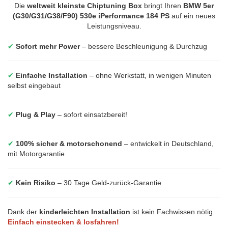
Die
weltweit kleinste Chiptuning Box
bringt Ihren
BMW 5er
(G30/G31/G38/F90) 530e iPerformance 184 PS
auf ein neues
Leistungsniveau.
✔
Sofort mehr Power
– bessere Beschleunigung & Durchzug
✔
Einfache Installation
– ohne Werkstatt, in wenigen Minuten
selbst eingebaut
✔
Plug & Play
– sofort einsatzbereit!
✔
100% sicher & motorschonend
– entwickelt in Deutschland,
mit Motorgarantie
✔
Kein Risiko
– 30 Tage Geld-zurück-Garantie
Dank der
kinderleichten Installation
ist kein Fachwissen nötig.
Einfach einstecken & losfahren!