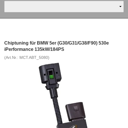
Chiptuning für BMW 5er (G30/G31/G38/F90) 530e
iPerformance 135kW/184PS
(Art.Nr.:
MCT.ABT_5080
)