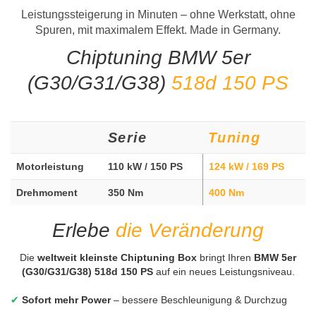
Leistungssteigerung in Minuten – ohne Werkstatt, ohne
Spuren, mit maximalem Effekt. Made in Germany.
Chiptuning BMW 5er
(G30/G31/G38)
518d 150 PS
Serie
Tuning
Motorleistung
110 kW / 150 PS
124 kW / 169 PS
Drehmoment
350 Nm
400 Nm
Erlebe
die Veränderung
Die
weltweit kleinste Chiptuning Box
bringt Ihren
BMW 5er
(G30/G31/G38) 518d 150 PS
auf ein neues Leistungsniveau.
✔
Sofort mehr Power
– bessere Beschleunigung & Durchzug