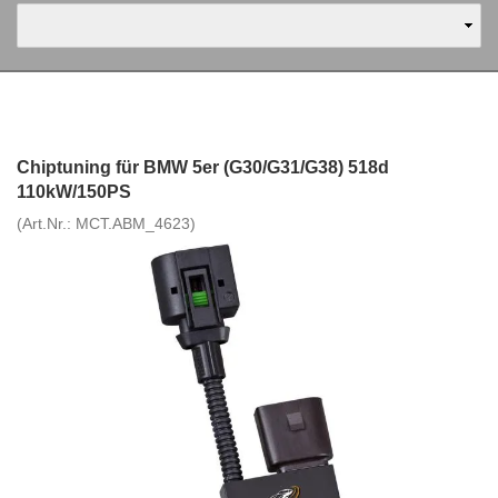
Chiptuning für BMW 5er (G30/G31/G38) 518d
110kW/150PS
(Art.Nr.:
MCT.ABM_4623
)