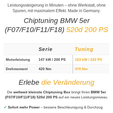
Leistungssteigerung in Minuten – ohne Werkstatt, ohne
Spuren, mit maximalem Effekt. Made in Germany.
Chiptuning BMW 5er
(F07/F10/F11/F18)
520d 200 PS
Serie
Tuning
Motorleistung
147 kW / 200 PS
163 kW / 222 PS
Drehmoment
420 Nm
470 Nm
Erlebe
die Veränderung
Die
weltweit kleinste Chiptuning Box
bringt Ihren
BMW 5er
(F07/F10/F11/F18) 520d 200 PS
auf ein neues Leistungsniveau.
✔
Sofort mehr Power
– bessere Beschleunigung & Durchzug