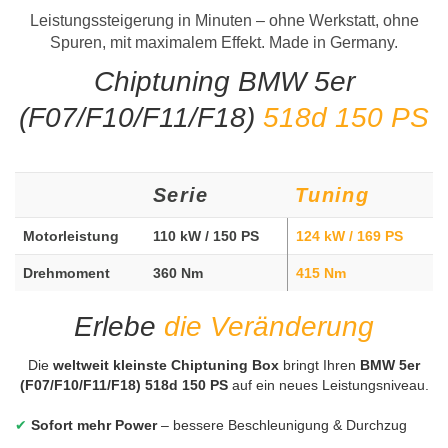
Leistungssteigerung in Minuten – ohne Werkstatt, ohne
Spuren, mit maximalem Effekt. Made in Germany.
Chiptuning BMW 5er
(F07/F10/F11/F18)
518d 150 PS
Serie
Tuning
Motorleistung
110 kW / 150 PS
124 kW / 169 PS
Drehmoment
360 Nm
415 Nm
Erlebe
die Veränderung
Die
weltweit kleinste Chiptuning Box
bringt Ihren
BMW 5er
(F07/F10/F11/F18) 518d 150 PS
auf ein neues Leistungsniveau.
✔
Sofort mehr Power
– bessere Beschleunigung & Durchzug