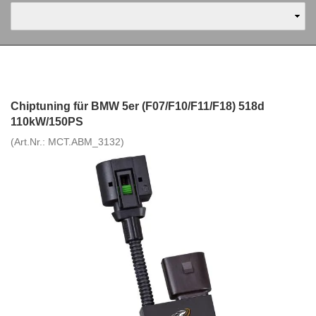
Chiptuning für BMW 5er (F07/F10/F11/F18) 518d
110kW/150PS
(Art.Nr.:
MCT.ABM_3132
)