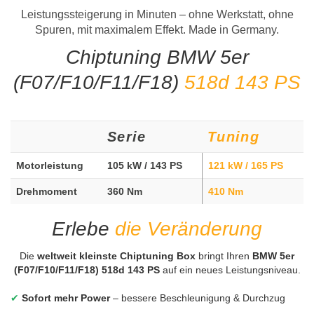
Leistungssteigerung in Minuten – ohne Werkstatt, ohne
Spuren, mit maximalem Effekt. Made in Germany.
Chiptuning BMW 5er
(F07/F10/F11/F18)
518d 143 PS
Serie
Tuning
Motorleistung
105 kW / 143 PS
121 kW / 165 PS
Drehmoment
360 Nm
410 Nm
Erlebe
die Veränderung
Die
weltweit kleinste Chiptuning Box
bringt Ihren
BMW 5er
(F07/F10/F11/F18) 518d 143 PS
auf ein neues Leistungsniveau.
✔
Sofort mehr Power
– bessere Beschleunigung & Durchzug