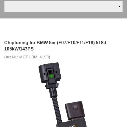
Chiptuning für BMW 5er (F07/F10/F11/F18) 518d
105kW/143PS
(Art.Nr.:
MCT.UBM_4193
)