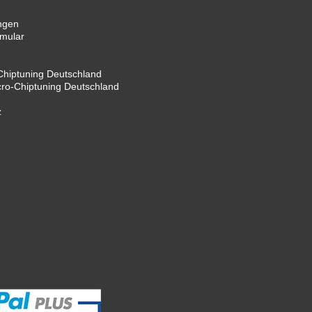
ngen
rmular
hiptuning Deutschland
cro-Chiptuning Deutschland
z