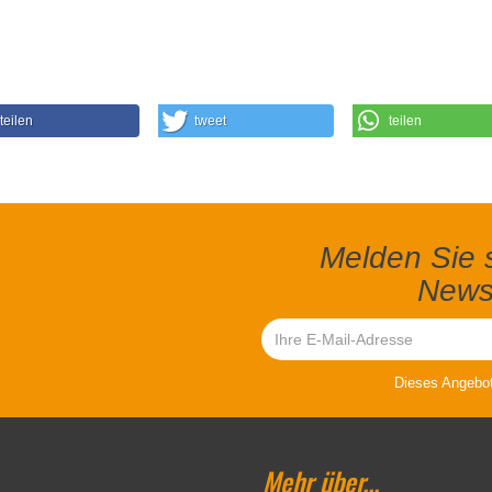
teilen
tweet
teilen
Melden Sie s
Newsl
Dieses Angebot 
Mehr über...