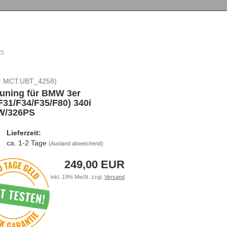
PS
:
MCT.UBT_4258
)
uning für BMW 3er
F31/F34/F35/F80) 340i
W/326PS
Lieferzeit:
ca. 1-2 Tage
(Ausland abweichend)
249,00 EUR
inkl. 19% MwSt. zzgl.
Versand