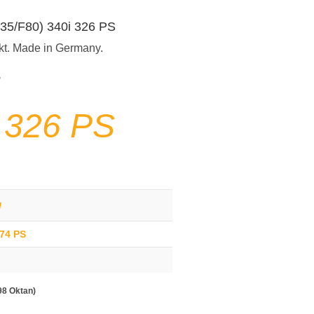
F35/F80) 340i 326 PS
kt. Made in Germany.
 326 PS
g
374 PS
98 Oktan)