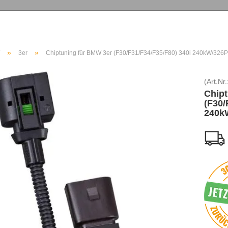
»
»
3er
Chiptuning für BMW 3er (F30/F31/F34/F35/F80) 340i 240kW/326
(Art.Nr.
Chipt
(F30/
240k