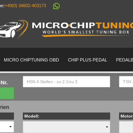
ne:
+49(0) 34602-403173
Sprache auswählen
Lieferland
MICRO CHIPTUNING OBD
CHIP PLUS PEDAL
PEDAL
Nr.
Konto erstell
rien
Passwort ver
Modell:
Motor