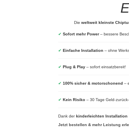
E
Die
weltweit kleinste Chipt
✔
Sofort mehr Power
– bessere Besc
✔
Einfache Installation
– ohne Werkst
✔
Plug & Play
– sofort einsatzbereit!
✔
100% sicher & motorschonend
– e
✔
Kein Risiko
– 30 Tage Geld-zurück
Dank der
kinderleichten Installation
Jetzt bestellen & mehr Leistung erl