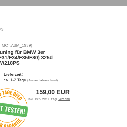
PS
:
MCT.ABM_1939
)
uning für BMW 3er
F31/F34/F35/F80) 325d
W/218PS
Lieferzeit:
ca. 1-2 Tage
(Ausland abweichend)
159,00 EUR
inkl. 19% MwSt. zzgl.
Versand