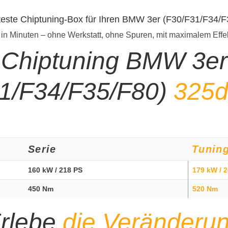
teste Chiptuning-Box für Ihren BMW 3er (F30/F31/F34/
 in Minuten – ohne Werkstatt, ohne Spuren, mit maximalem Effe
Chiptuning BMW 3er
1/F34/F35/F80)
325d
Serie
Tunin
160 kW / 218 PS
179 kW / 
450 Nm
520 Nm
rlebe
die Veränderu