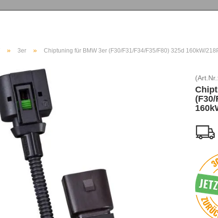
»
»
3er
Chiptuning für BMW 3er (F30/F31/F34/F35/F80) 325d 160kW/218
(Art.Nr.
Chipt
(F30/
160k