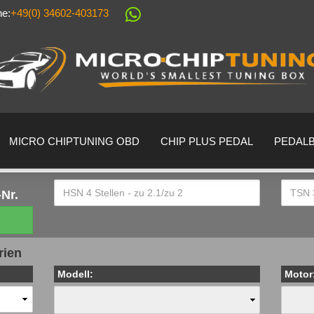
ne:
+49(0) 34602-403173
Sprache auswählen
Lieferland
MICRO CHIPTUNING OBD
CHIP PLUS PEDAL
PEDAL
Nr.
Konto erstell
rien
Passwort ver
Modell:
Motor