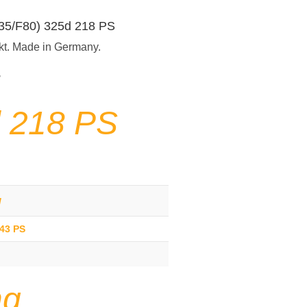
F35/F80) 325d 218 PS
kt. Made in Germany.
 218 PS
g
243 PS
ng