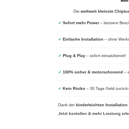
Die
weltweit kleinste Chipt
✔
Sofort mehr Power
– bessere Besc
✔
Einfache Installation
– ohne Werkst
✔
Plug & Play
– sofort einsatzbereit!
✔
100% sicher & motorschonend
– e
✔
Kein Risiko
– 30 Tage Geld-zurück
Dank der
kinderleichten Installation
Jetzt bestellen & mehr Leistung erl