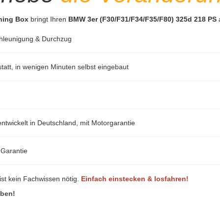
uning Box
bringt Ihren
BMW 3er (F30/F31/F34/F35/F80) 325d 218 PS
a
hleunigung & Durchzug
att, in wenigen Minuten selbst eingebaut
ntwickelt in Deutschland, mit Motorgarantie
-Garantie
ist kein Fachwissen nötig.
Einfach einstecken & losfahren!
eben!