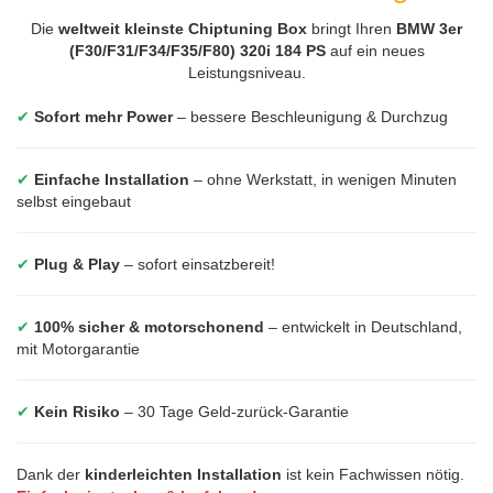
Die
weltweit kleinste Chiptuning Box
bringt Ihren
BMW 3er
(F30/F31/F34/F35/F80) 320i 184 PS
auf ein neues
Leistungsniveau.
✔
Sofort mehr Power
– bessere Beschleunigung & Durchzug
✔
Einfache Installation
– ohne Werkstatt, in wenigen Minuten
selbst eingebaut
✔
Plug & Play
– sofort einsatzbereit!
✔
100% sicher & motorschonend
– entwickelt in Deutschland,
mit Motorgarantie
✔
Kein Risiko
– 30 Tage Geld-zurück-Garantie
Dank der
kinderleichten Installation
ist kein Fachwissen nötig.