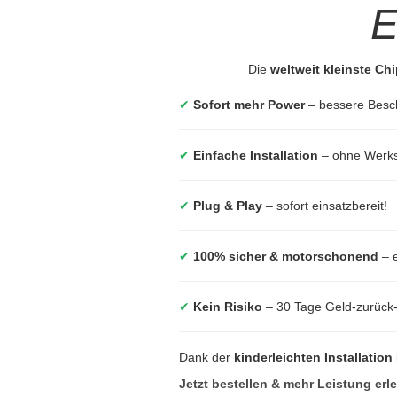
E
Die
weltweit kleinste Ch
✔
Sofort mehr Power
– bessere Besc
✔
Einfache Installation
– ohne Werkst
✔
Plug & Play
– sofort einsatzbereit!
✔
100% sicher & motorschonend
– e
✔
Kein Risiko
– 30 Tage Geld-zurück
Dank der
kinderleichten Installation
Jetzt bestellen & mehr Leistung erl