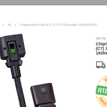
»
»
A6
Chiptuning für Audi A6 (C7) 2.0 TFSI+quattro 162kW/220PS
(Art.Nr.
Chipt
(C7) 
162k