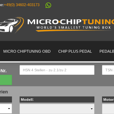
ne:
+49(0) 34602-403173
Sprache auswählen
Lieferland
MICRO CHIPTUNING OBD
CHIP PLUS PEDAL
PEDAL
Nr.
Konto erstell
rien
Passwort ver
Modell:
Motor