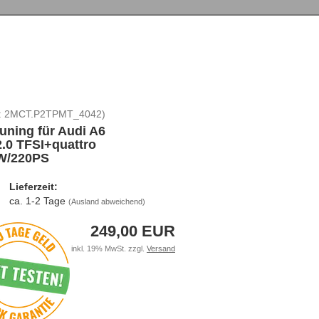
:
2MCT.P2TPMT_4042
)
uning für Audi A6
2.0 TFSI+quattro
W/220PS
Lieferzeit:
ca. 1-2 Tage
(Ausland abweichend)
249,00 EUR
inkl. 19% MwSt. zzgl.
Versand