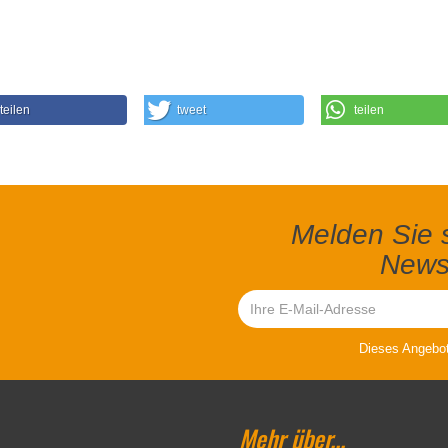
teilen
tweet
teilen
Melden Sie s
Newsl
Dieses Angebot 
Mehr über...