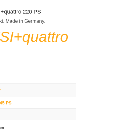
SI+quattro 220 PS
kt. Made in Germany.
SI+quattro
g
245 PS
ten