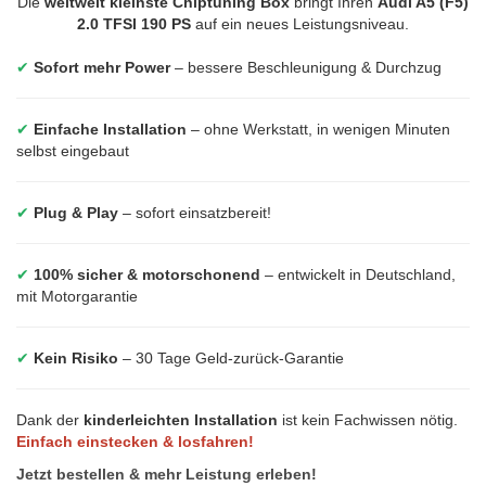
Die
weltweit kleinste Chiptuning Box
bringt Ihren
Audi A5 (F5)
2.0 TFSI 190 PS
auf ein neues Leistungsniveau.
✔
Sofort mehr Power
– bessere Beschleunigung & Durchzug
✔
Einfache Installation
– ohne Werkstatt, in wenigen Minuten
selbst eingebaut
✔
Plug & Play
– sofort einsatzbereit!
✔
100% sicher & motorschonend
– entwickelt in Deutschland,
mit Motorgarantie
✔
Kein Risiko
– 30 Tage Geld-zurück-Garantie
Dank der
kinderleichten Installation
ist kein Fachwissen nötig.
Einfach einstecken & losfahren!
Jetzt bestellen & mehr Leistung erleben!